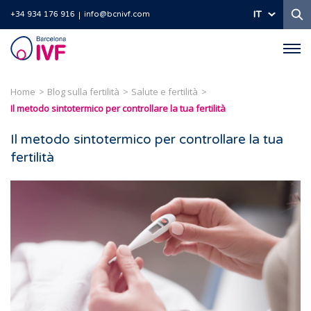
Ri
IT
+34 934 176 916
info@bcnivf.com
Barcelona
IVF
Home
Blog sulla fertilità
Salute e fertilità
Il metodo sintotermico per controllare la tua fertilità
Il metodo sintotermico per controllare la tua
fertilità