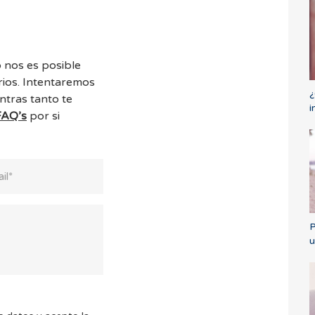
 nos es posible
ios. Intentaremos
¿
ntras tanto te
i
FAQ’s
por si
P
u