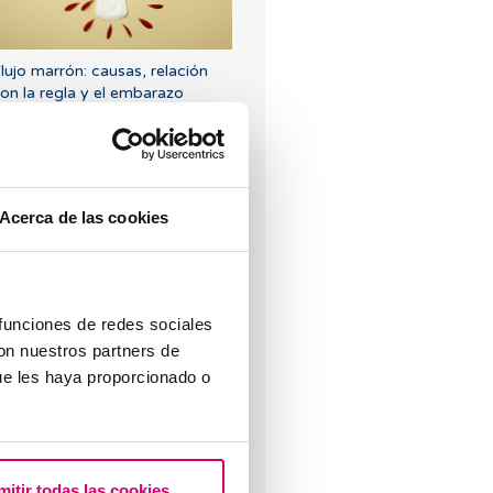
lujo marrón: causas, relación
on la regla y el embarazo
Acerca de las cookies
tero lateralizado o inclinado:
cómo afecta a la fertilidad?
 funciones de redes sociales
con nuestros partners de
ue les haya proporcionado o
engo una baja reserva ovárica,
mitir todas las cookies