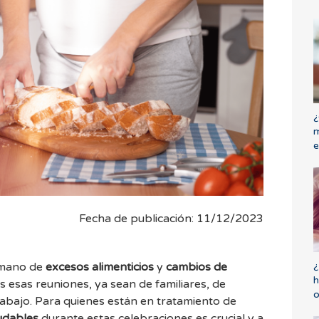
¿
m
e
Fecha de publicación: 11/12/2023
¿
a mano de
excesos alimenticios
y
cambios de
h
s esas reuniones, ya sean de familiares, de
o
bajo. Para quienes están en tratamiento de
udables
durante estas celebraciones es crucial y a