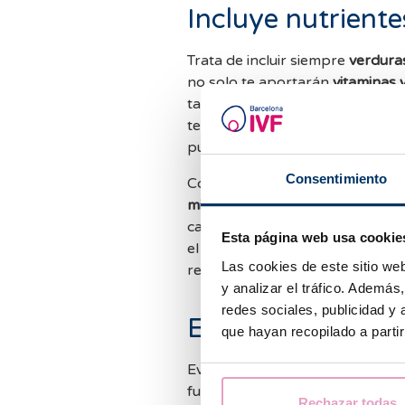
Incluye nutriente
Trata de incluir siempre
verduras
no solo te aportarán
vitaminas 
también te ayudan a hacer la d
tener muy presente son los
lác
pueden aportar
proteínas
esenc
Consentimiento
Considera la inclusión de estos 
minerales
en tus comidas para a
carencias. Presta especial atenc
Esta página web usa cookie
el
zinc, ácido fólico y aminoácid
Las cookies de este sitio we
reproductiva.
y analizar el tráfico. Ademá
redes sociales, publicidad y
Evita la ingesta e
que hayan recopilado a parti
Evitar la
ingesta excesiva
y los
p
fundamental para cuidar tu bien
Rechazar todas