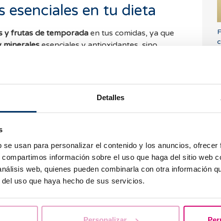
s esenciales en tu dieta
F
 y frutas
de temporada
en tus comidas, ya que
c
y minerales
esenciales y antioxidantes, sino
igestión. Otro grupo de alimentos que debes de
teos
, con su alto
valor biológico
, que también te
iales.
Detalles
alimentos ricos en
macronutrientes, vitaminas y
segurar un aporte completo y evitar las
ión a aquellos alimentos ricos en nutrientes como
Ú
s
¿
os
, que desempeñan un papel crucial en la salud
b se usan para personalizar el contenido y los anuncios, ofrecer
s, compartimos información sobre el uso que haga del sitio web 
 análisis web, quienes pueden combinarla con otra información q
xcesiva y los picoteos
r del uso que haya hecho de sus servicios.
icoteos
antes y durante las comidas navideñas es
estar. Mantén el control sobre las porciones que
T
Personalizar
Per