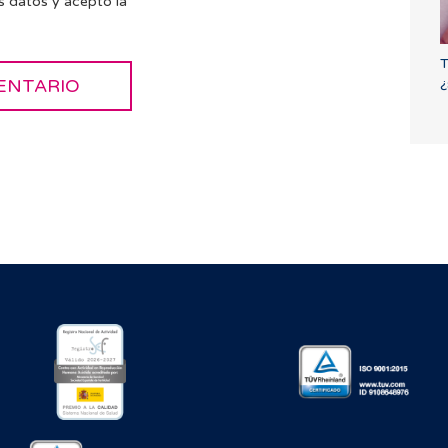
s datos y acepto la
T
¿