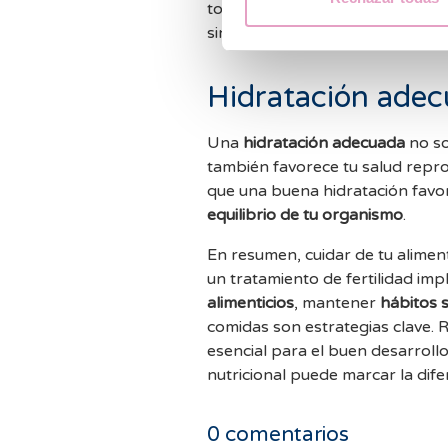
tomas y evita el consumo impulsi
sino que también favorece la efec
Hidratación ade
Una
hidratación adecuada
no so
también favorece tu salud repro
que una buena hidratación favor
equilibrio de tu organismo
.
En resumen, cuidar de tu aliment
un tratamiento de fertilidad imp
alimenticios
, mantener
hábitos 
comidas son estrategias clave.
esencial para el buen desarrollo
nutricional puede marcar la dife
0
comentarios