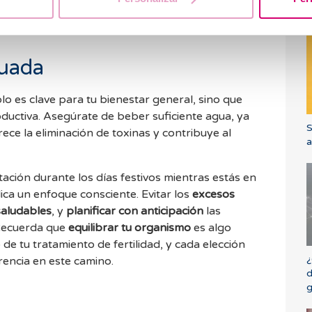
vo. Esto no solo beneficia tu salud en general,
¿
tividad de tu tratamiento de fertilidad.
cuada
lo es clave para tu bienestar general, sino que
ductiva. Asegúrate de beber suficiente agua, ya
S
ece la eliminación de toxinas y contribuye al
a
ación durante los días festivos mientras estás en
lica un enfoque consciente. Evitar los
excesos
saludables
, y
planificar con anticipación
las
 Recuerda que
equilibrar tu organismo
es algo
 de tu tratamiento de fertilidad, y cada elección
¿
rencia en este camino.
d
g