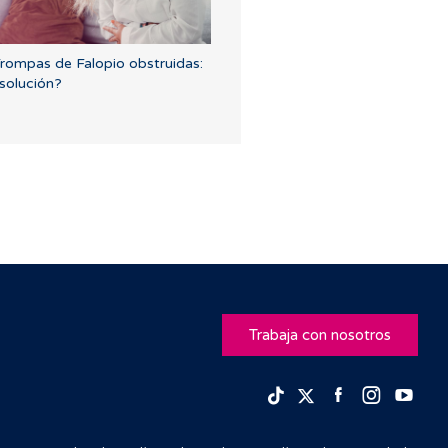
rompas de Falopio obstruidas:
solución?
Trabaja con nosotros
Facebook
Insta
Yo
TikTok
Twitter