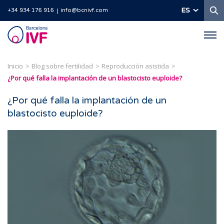
B
ES
+34 934 176 916
info@bcnivf.com
Barcelona
IVF
Inicio
Blog sobre fertilidad
Reproducción asistida
¿Por qué falla la implantación de un blastocisto euploide?
¿Por qué falla la implantación de un
blastocisto euploide?