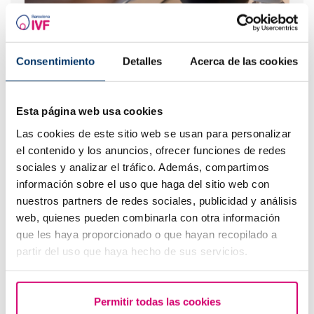
Consentimiento
Detalles
Acerca de las cookies
Esta página web usa cookies
Las cookies de este sitio web se usan para personalizar
el contenido y los anuncios, ofrecer funciones de redes
Todo sobre la baja movilidad progresiva de los
espermatozoides
sociales y analizar el tráfico. Además, compartimos
información sobre el uso que haga del sitio web con
nuestros partners de redes sociales, publicidad y análisis
Los más leídos
web, quienes pueden combinarla con otra información
que les haya proporcionado o que hayan recopilado a
partir del uso que haya hecho de sus servicios.
Permitir todas las cookies