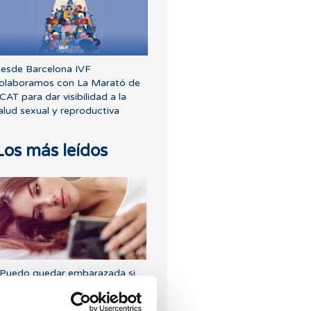
esde Barcelona IVF
olaboramos con La Marató de
CAT para dar visibilidad a la
alud sexual y reproductiva
Los más leídos
Puedo quedar embarazada si
e tenido o tengo quistes en los
varios?