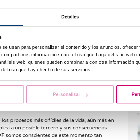
seada en cuanto al proceso, nos permite conseguir
lia. Hemos de valorarlo mucho ya que no es una
s aparecen sentimientos ambivalentes, estamos
Detalles
ión de ser padres, pero tristes porque no es así
s
a
FIV
DO, son muy extensos les dedicaremos un
b se usan para personalizar el contenido y los anuncios, ofrecer
N
n.)
s, compartimos información sobre el uso que haga del sitio web 
b
 análisis web, quienes pueden combinarla con otra información q
tensa y de reorganizar nuestras prioridades a
r del uso que haya hecho de sus servicios.
 deseamos, hemos de finalizar con los
istida
o valorar otras opciones como la
Personalizar
Per
¿
i
los procesos más difíciles de la vida, aún más en
plica a un posible tercero y sus consecuencias
VF
somos conscientes de este momento tan