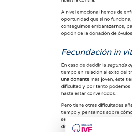
nuestra contra.
A nivel emocional hemos de enf
oportunidad que si no funciona,
conseguimos embarazarnos, par
opción de la
donación de óvulo
Fecundación in vi
En caso de decidir la
segunda o
tiempo en relación al éxito del t
una donante
más joven, éste ti
dificultad y por tanto podemos 
hasta estar convencidos.
Pero tiene otras dificultades añ
tiempo y pensamos sobre cómo
seguramente no contemplábamos
dificultades médicas nos han ll