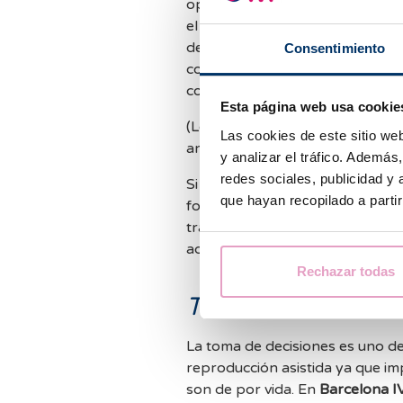
opción que, si bien no es la de
el objetivo final tener una fami
decisión sencilla y en ocasione
Consentimiento
contentos por tener aún una opc
como lo hubiéramos imaginado.
Esta página web usa cookie
(Los aspectos emocionales de l
Las cookies de este sitio we
artículo completo en otra ocasió
y analizar el tráfico. Ademá
redes sociales, publicidad y
Si después de una valoración ex
que hayan recopilado a parti
fondo, una
FIV DO
no es lo que
tratamientos de
reproducción as
adopción por ejemplo.
Rechazar todas
Tomar decisiones
La toma de decisiones es uno de 
reproducción asistida ya que im
son de por vida. En
Barcelona I