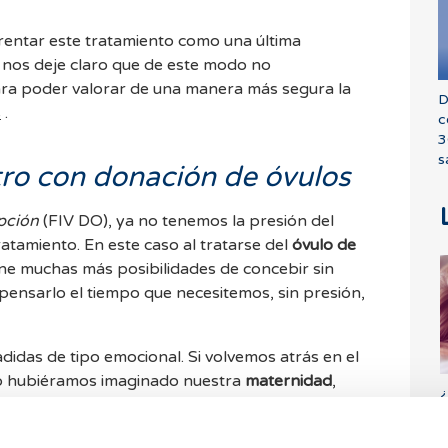
rentar este tratamiento como una última
 nos deje claro que de este modo no
a poder valorar de una manera más segura la
D
s
.
c
3
s
tro con donación de óvulos
pción
(FIV DO), ya no tenemos la presión del
ratamiento. En este caso al tratarse del
óvulo de
ene muchas más posibilidades de concebir sin
pensarlo el tiempo que necesitemos, sin presión,
adidas de tipo emocional. Si volvemos atrás en el
 hubiéramos imaginado nuestra
maternidad
,
¿
 esta opción ni remotamente. Pero las
h
evado hasta aquí, hemos de verlo como una
o