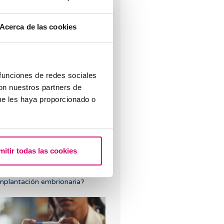
Acerca de las cookies
 funciones de redes sociales
uevo embarazo tras un aborto
con nuestros partners de
ioquímico
ue les haya proporcionado o
mitir todas las cookies
Cuáles son los síntomas de
mplantación embrionaria?