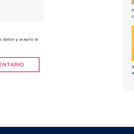
F
c
s datos y acepto la
S
a