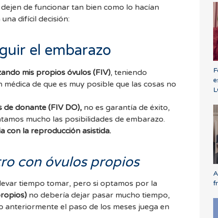
 dejen de funcionar tan bien como lo hacían
na difícil decisión:
guir el embarazo
F
lizando mis propios
óvulos (FIV)
, teniendo
e
n médica de que es muy posible que las cosas no
L
os de donante (FIV DO),
no es garantía de éxito,
ntamos mucho las posibilidades de embarazo.
ia con la reproducción asistida.
tro con óvulos propios
A
levar tiempo tomar, pero si optamos por la
f
ropios)
no debería dejar pasar mucho tiempo,
anteriormente el paso de los meses juega en