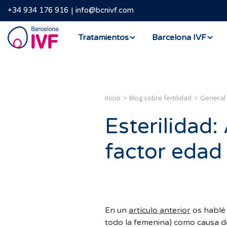
+34 934 176 916
info@bcnivf.com
Barcelona
Tratamientos
Barcelona IVF
IVF
Inicio
Blog sobre fertilidad
General
Esterilidad
factor edad
En un
artículo anterior
os hablé
todo la femenina) como causa de