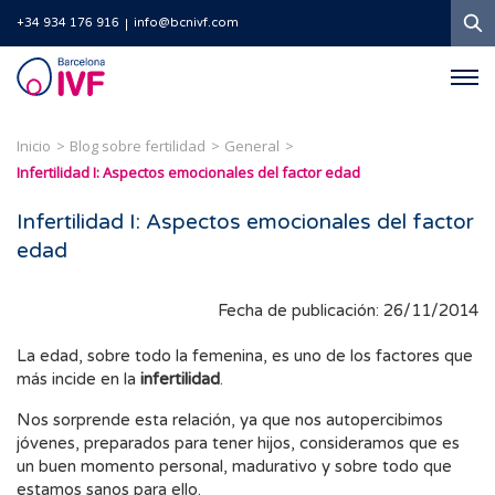
B
+34 934 176 916
info@bcnivf.com
Barcelona
IVF
Inicio
Blog sobre fertilidad
General
Infertilidad I: Aspectos emocionales del factor edad
Infertilidad I: Aspectos emocionales del factor
edad
Fecha de publicación: 26/11/2014
La edad, sobre todo la femenina, es uno de los factores que
más incide en la
infertilidad
.
Nos sorprende esta relación, ya que nos autopercibimos
jóvenes, preparados para tener hijos, consideramos que es
un buen momento personal, madurativo y sobre todo que
estamos sanos para ello.