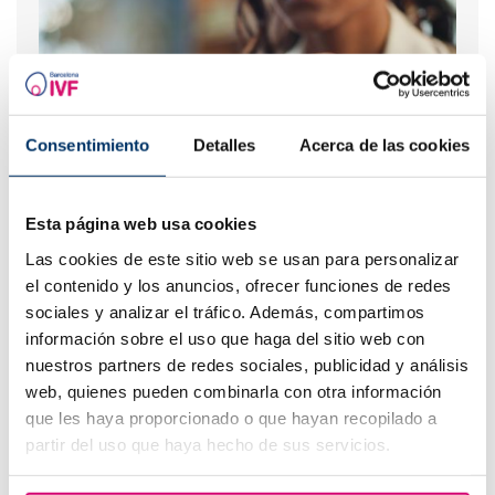
Consentimiento
Detalles
Acerca de las cookies
¿Qué hacer si hay retraso menstrual con un test de
Esta página web usa cookies
embarazo negativo?
Las cookies de este sitio web se usan para personalizar
el contenido y los anuncios, ofrecer funciones de redes
sociales y analizar el tráfico. Además, compartimos
información sobre el uso que haga del sitio web con
nuestros partners de redes sociales, publicidad y análisis
web, quienes pueden combinarla con otra información
que les haya proporcionado o que hayan recopilado a
partir del uso que haya hecho de sus servicios.