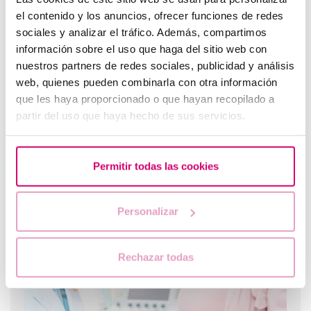
el contenido y los anuncios, ofrecer funciones de redes
sociales y analizar el tráfico. Además, compartimos
información sobre el uso que haga del sitio web con
nuestros partners de redes sociales, publicidad y análisis
Spotting: ¿Qué es y cómo afecta a la fertilidad?
web, quienes pueden combinarla con otra información
que les haya proporcionado o que hayan recopilado a
partir del uso que haya hecho de sus servicios.
Permitir todas las cookies
Personalizar
¿Cuáles son los síntomas de implantación embrionaria?
Rechazar todas