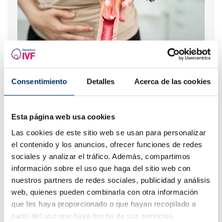
Vaginismus: Was ist das, Symptome und wirksame
Behandlungen
Consentimiento
Detalles
Acerca de las cookies
Esta página web usa cookies
Las cookies de este sitio web se usan para personalizar
el contenido y los anuncios, ofrecer funciones de redes
sociales y analizar el tráfico. Además, compartimos
información sobre el uso que haga del sitio web con
nuestros partners de redes sociales, publicidad y análisis
web, quienes pueden combinarla con otra información
que les haya proporcionado o que hayan recopilado a
Wie lange dauert es, bis sich die befruchtete Eizelle
einnistet?
partir del uso que haya hecho de sus servicios.