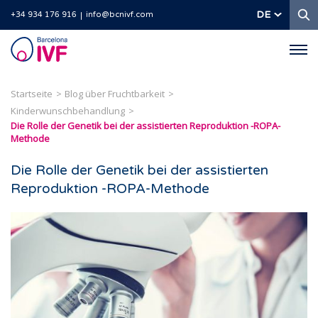
S
DE
+34 934 176 916
info@bcnivf.com
Barcelona
IVF
Startseite
Blog über Fruchtbarkeit
Kinderwunschbehandlung
Die Rolle der Genetik bei der assistierten Reproduktion -ROPA-
Methode
Die Rolle der Genetik bei der assistierten
Reproduktion -ROPA-Methode