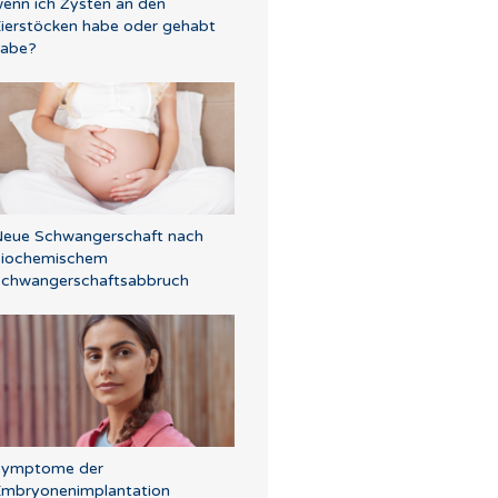
enn ich Zysten an den
ierstöcken habe oder gehabt
habe?
eue Schwangerschaft nach
biochemischem
chwangerschaftsabbruch
Symptome der
mbryonenimplantation