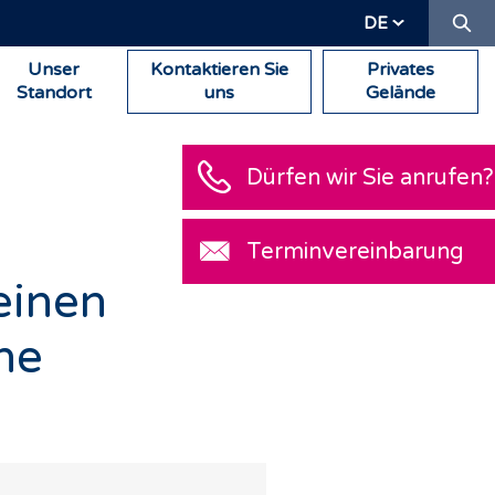
Su
DE
Unser
Kontaktieren Sie
Privates
Standort
uns
Gelände
Dürfen wir Sie anrufen?
Terminvereinbarung
einen
ne