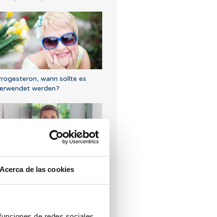
rogesteron, wann sollte es
erwendet werden?
Acerca de las cookies
as sind KIR-Rezeptoren und
elchen Nutzen haben sie in der
linischen Praxis?
 funciones de redes sociales