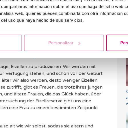
atsächlich ist heute in unserer Gesellschaft das
s, compartimos información sobre el uso que haga del sitio web 
rsache für primäre und sekundäre
 análisis web, quienes pueden combinarla con otra información q
r del uso que haya hecho de sus servicios.
en das Alter und die
V
 Entscheidung für eine
Personalizar
Per
B
ehandlung?
 Lage, Eizellen zu produzieren. Wir werden mit
 zur Verfügung stehen, und schon vor der Geburt
e älter wir also werden, desto weniger Eizellen
 zutrifft, gibt es Frauen, die trotz ihres jungen
S
n, und ältere Frauen, die das Glück haben, über
z
Untersuchung der Eizellreserve gibt uns eine
w
zellen eine Frau zu einem bestimmten Zeitpunkt
so alt wie wir selbst, sodass sie altern und