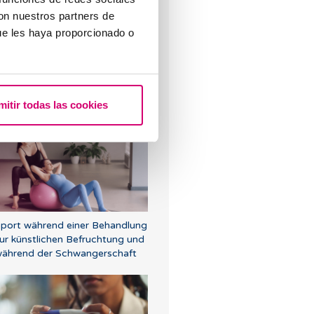
con nuestros partners de
ue les haya proporcionado o
aginismus: Was ist das,
Symptome und wirksame
mitir todas las cookies
ehandlungen
port während einer Behandlung
ur künstlichen Befruchtung und
ährend der Schwangerschaft