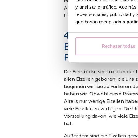
mit zunehmendem Alter ab, und t
y analizar el tráfico. Ademá
Alter der Frau die wichtigste U
redes sociales, publicidad y
Unfruchtbarkeit.
que hayan recopilado a parti
4. Wie beeinfluss
Eizellreserve die
Rechazar todas
Fruchtbarkeitsb
Die Eierstöcke sind nicht in der
allen Eizellen geboren, die uns
beginnen wir, sie zu verlieren. J
haben wir. Obwohl diese Prämisse
Alters nur wenige Eizellen habe
viele Eizellen zu verfügen. Die 
Vorstellung davon, wie viele Ei
hat.
Außerdem sind die Eizellen genau