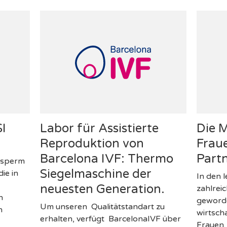
SI
Labor für Assistierte
Die M
Reproduktion von
Frau
Barcelona IVF: Thermo
Partn
c sperm
Siegelmaschine der
die in
In den 
neuesten Generation.
zahlrei
n
geword
Um unseren Qualitätstandart zu
h
wirtsch
erhalten, verfügt BarcelonaIVF über
Frauen.