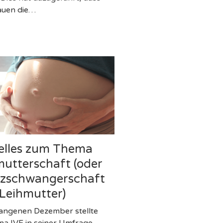
rauen die…
elles zum Thema
mutterschaft (oder
tzschwangerschaft
 Leihmutter)
angenen Dezember stellte