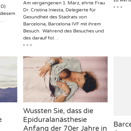
zu werd
Am vergangenen 1. März, ehrte Frau
ID)
Dr. Cristina Iniesta, Delegierte für
 diesem
Gesundheit des Stadrats von
o…
Barcelona, Barcelona IVF mit ihrem
Besuch. Während des Besuches und
des darauf fol…
Wussten Sie, dass die
e
Epiduralanästhesie
Barce
Anfang der 70er Jahre in