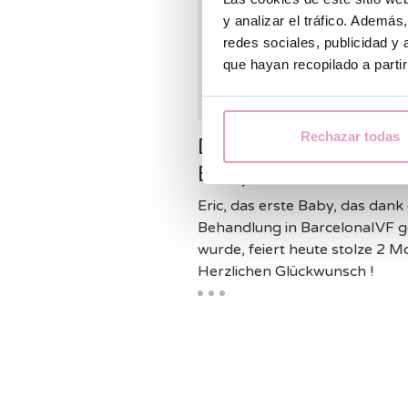
y analizar el tráfico. Ademá
redes sociales, publicidad y
que hayan recopilado a parti
Rechazar todas
Das erste Barcelona
Baby ist 2 Monate al
Eric, das erste Baby, das dank 
Behandlung in BarcelonaIVF 
wurde, feiert heute stolze 2 M
Herzlichen Glückwunsch !