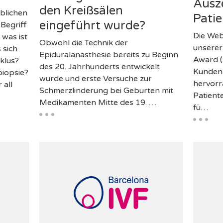
Ausz
den Kreißsälen
blichen
Pati
eingeführt wurde?
Begriff
Die Web
was ist
Obwohl die Technik der
unserer
 sich
Epiduralanästhesie bereits zu Beginn
Award (
klus?
des 20. Jahrhunderts entwickelt
Kundend
iopsie?
wurde und erste Versuche zur
hervorr
 all
Schmerzlinderung bei Geburten mit
Patient
Medikamenten Mitte des 19. …
fü…