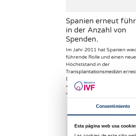
Spanien erneut füh
in der Anzahl von
Spenden.
Im Jahr 2011 hat Spanien wied
führende Rolle und einen neu
Höchststand in der
Transplantationsmedizin erreic
Dank der 1.667 Spender konn
4.218 Transplantationen d…
Consentimiento
Esta página web usa cookie
Las cookies de este sitio we