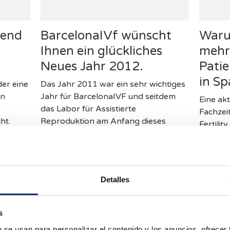
rend
BarcelonaIVf wünscht
Waru
Ihnen ein glückliches
mehr
Neues Jahr 2012.
Pati
in Sp
er eine
Das Jahr 2011 war ein sehr wichtiges
en
Jahr für BarcelonaIVF und seitdem
Eine ak
das Labor für Assistierte
Fachzei
ht.
Reproduktion am Anfang dieses
Fertilit
ten
Jahres angefangen hat, empfingen
dass di
wir Patienten aus mehr als 2…
Patient
Auslan
Detalles
s
b se usan para personalizar el contenido y los anuncios, ofrecer