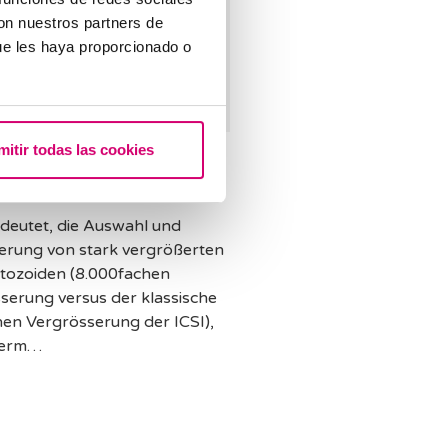
con nuestros partners de
ue les haya proporcionado o
mitir todas las cookies
en Sie, was IMSI
utet?
deutet, die Auswahl und
sierung von stark vergrößerten
tozoiden (8.000fachen
serung versus der klassische
en Vergrösserung der ICSI),
 erm…