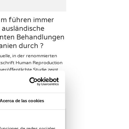
m führen immer
 ausländische
enten Behandlungen
anien durch ?
tuelle, in der renommierten
tschrift Human Reproduction
y veröffentlichte Studie zeigt,
e Gründe der britischen
en für eine Behandlung im
d za…
Acerca de las cookies
 funciones de redes sociales