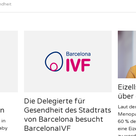
ndheit
Eizel
über
Die Delegierte für
Laut de
en
Gesendheit des Stadtrats
Menopa
von Barcelona besucht
 in
60 % de
BarcelonaIVF
Baby
eine Ei