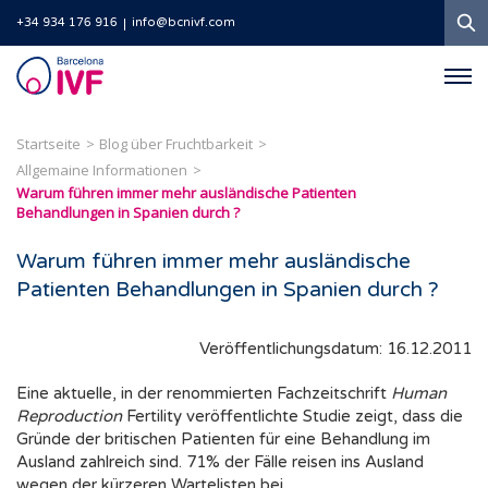
S
+34 934 176 916
info@bcnivf.com
Barcelona
IVF
Startseite
Blog über Fruchtbarkeit
Allgemaine Informationen
Warum führen immer mehr ausländische Patienten
Behandlungen in Spanien durch ?
Warum führen immer mehr ausländische
Patienten Behandlungen in Spanien durch ?
Veröffentlichungsdatum: 16.12.2011
Eine aktuelle, in der renommierten Fachzeitschrift
Human
Reproduction
Fertility veröffentlichte Studie zeigt, dass die
Gründe der britischen Patienten für eine Behandlung im
Ausland zahlreich sind. 71% der Fälle reisen ins Ausland
wegen der kürzeren Wartelisten bei