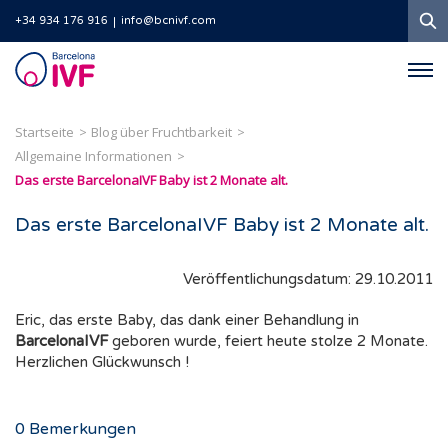
S
+34 934 176 916
info@bcnivf.com
Barcelona
IVF
Startseite
Blog über Fruchtbarkeit
Allgemaine Informationen
Das erste BarcelonaIVF Baby ist 2 Monate alt.
Das erste BarcelonaIVF Baby ist 2 Monate alt.
Veröffentlichungsdatum: 29.10.2011
Eric, das erste Baby, das dank einer Behandlung in
BarcelonaIVF
geboren wurde, feiert heute stolze 2 Monate.
Herzlichen Glückwunsch !
0
Bemerkungen