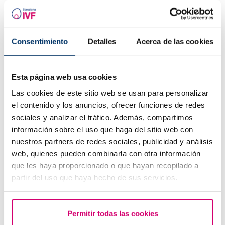
Consentimiento
Detalles
Acerca de las cookies
Esta página web usa cookies
Las cookies de este sitio web se usan para personalizar
el contenido y los anuncios, ofrecer funciones de redes
sociales y analizar el tráfico. Además, compartimos
Welche Unterleibsschmerzen sind normal und welche
geben im Hinblick auf Fruchtbarkeit Anlass zur Sorge?
información sobre el uso que haga del sitio web con
nuestros partners de redes sociales, publicidad y análisis
web, quienes pueden combinarla con otra información
que les haya proporcionado o que hayan recopilado a
partir del uso que haya hecho de sus servicios.
Permitir todas las cookies