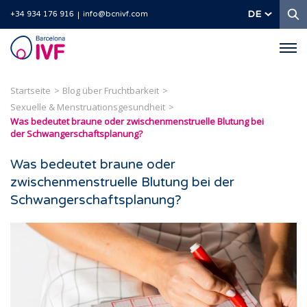
S
DE
+34 934 176 916
info@bcnivf.com
Barcelona
IVF
Startseite
Blog über Fruchtbarkeit
Sexuelle & Menstruationsgesundheit
Was bedeutet braune oder zwischenmenstruelle Blutung bei
der Schwangerschaftsplanung?
Was bedeutet braune oder
zwischenmenstruelle Blutung bei der
Schwangerschaftsplanung?