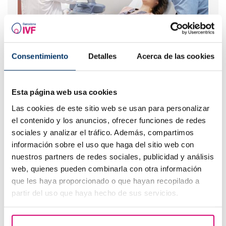
Consentimiento
Detalles
Acerca de las cookies
Wie Sie die beste Kinderwunschklinik in Barcelona für
Ihren Fall auswählen
Esta página web usa cookies
Las cookies de este sitio web se usan para personalizar
el contenido y los anuncios, ofrecer funciones de redes
sociales y analizar el tráfico. Además, compartimos
información sobre el uso que haga del sitio web con
nuestros partners de redes sociales, publicidad y análisis
web, quienes pueden combinarla con otra información
que les haya proporcionado o que hayan recopilado a
partir del uso que haya hecho de sus servicios.
Wie lange dauert es, bis sich die befruchtete Eizelle
einnistet?