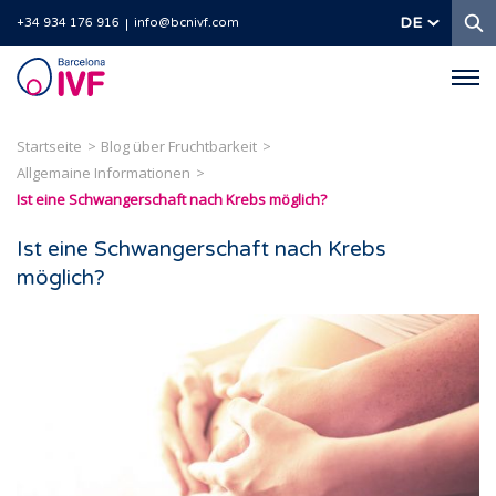
S
DE
+34 934 176 916
info@bcnivf.com
Barcelona
IVF
Startseite
Blog über Fruchtbarkeit
Allgemaine Informationen
Ist eine Schwangerschaft nach Krebs möglich?
Ist eine Schwangerschaft nach Krebs
möglich?