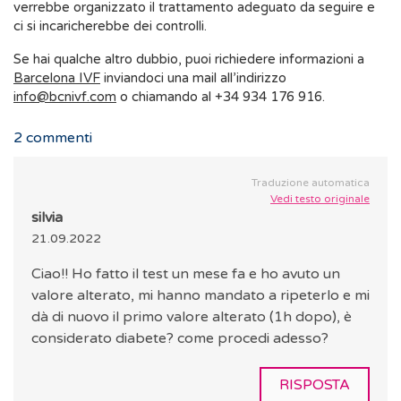
verrebbe organizzato il trattamento adeguato da seguire e
ci si incaricherebbe dei controlli.
Se hai qualche altro dubbio, puoi richiedere informazioni a
Barcelona IVF
inviandoci una mail all’indirizzo
info@bcnivf.com
o chiamando al +34 934 176 916.
2
commenti
Traduzione automatica
Vedi testo originale
silvia
21.09.2022
Ciao!! Ho fatto il test un mese fa e ho avuto un
valore alterato, mi hanno mandato a ripeterlo e mi
dà di nuovo il primo valore alterato (1h dopo), è
considerato diabete? come procedi adesso?
RISPOSTA