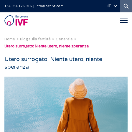
Ri
IT
+34 934 176 916
info@bcnivf.com
Barcelona
IVF
Home
Blog sulla fertilità
Generale
Utero surrogato: Niente utero, niente speranza
Utero surrogato: Niente utero, niente
speranza