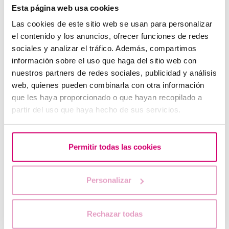
Esta página web usa cookies
Las cookies de este sitio web se usan para personalizar
el contenido y los anuncios, ofrecer funciones de redes
sociales y analizar el tráfico. Además, compartimos
información sobre el uso que haga del sitio web con
Traduzione automatica
Vedi testo originale
nuestros partners de redes sociales, publicidad y análisis
Leila. Nab
web, quienes pueden combinarla con otra información
24.01.2019
que les haya proporcionado o que hayan recopilado a
partir del uso que haya hecho de sus servicios.
Ciao ho 43 anni c è il mio primo Fiv Do 2 ambyons.
Per insufficienza ovarica. Sono stata incinta in
passato, ma questa gravidanza non è andata alle
Permitir todas las cookies
terme apposta. Sono a 10 giorni. Non ho sintomi?
È normale? Specifico che sono asmatico questo
può avere effetto? Grazie in anticipo per il tuo
Personalizar
ritorno
Rechazar todas
RISPOSTA