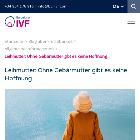
S
DE
+34 934 176 916
info@bcnivf.com
Barcelona
IVF
Startseite
Blog über Fruchtbarkeit
Allgemaine Informationen
Leihmutter: Ohne Gebärmutter gibt es keine Hoffnung
Leihmutter: Ohne Gebärmutter gibt es keine
Hoffnung