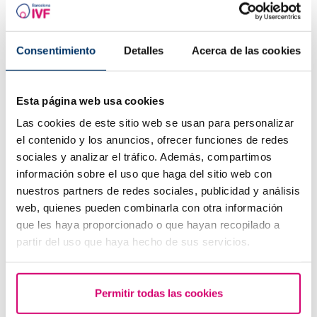
Danke für deine Nachricht.
ANTWORT
Consentimiento
Detalles
Acerca de las cookies
Esta página web usa cookies
Las cookies de este sitio web se usan para personalizar
el contenido y los anuncios, ofrecer funciones de redes
Automatische Übersetzung
sociales y analizar el tráfico. Además, compartimos
Siehe Originaltext
información sobre el uso que haga del sitio web con
Leila. Nab
nuestros partners de redes sociales, publicidad y análisis
24.01.2019
web, quienes pueden combinarla con otra información
Hallo, ich bin 43 Jahre alt. C ist mein 1. Fiv Do 2
que les haya proporcionado o que hayan recopilado a
Ambyons. Bei Ovarialversagen. Ich war in der
partir del uso que haya hecho de sus servicios.
Vergangenheit schwanger, aber diese
Schwangerschaft ging nicht absichtlich ins Spa.
Ich bin bei 10 Tagen. Ich habe keine Symptome?
Permitir todas las cookies
Ist das normal? Ich gebe an, dass ich asthmatisch