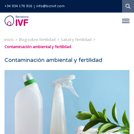
B
+34 934 176 916
info@bcnivf.com
Barcelona
IVF
Inicio
Blog sobre fertilidad
Salud y fertilidad
Contaminación ambiental y fertilidad
Contaminación ambiental y fertilidad