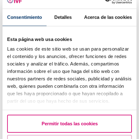
Consentimiento
Detalles
Acerca de las cookies
Esta página web usa cookies
Letrozol, la mejor alternativa para inducir la ovulación
en las mujeres con síndrome de ovario poliquístico.
Las cookies de este sitio web se usan para personalizar
el contenido y los anuncios, ofrecer funciones de redes
sociales y analizar el tráfico. Además, compartimos
Los más leídos
información sobre el uso que haga del sitio web con
nuestros partners de redes sociales, publicidad y análisis
web, quienes pueden combinarla con otra información
que les haya proporcionado o que hayan recopilado a
partir del uso que haya hecho de sus servicios.
Permitir todas las cookies