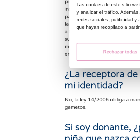
procedemos con el tratamiento de
Las cookies de este sitio we
inseminación de estos óvulos en
y analizar el tráfico. Ademá
pareja receptora o de un
donan
redes sociales, publicidad y
la fecundación, seguimos con la
que hayan recopilado a parti
a través el
Embryoscope
- hasta
su desarrollo aproximadamente).
mujer receptora de los óvulos y
Rechazar todas
embarazo.
¿La receptora de
mi identidad?
No, la ley 14/2006 obliga a man
gametos.
Si soy donante, ¿
niña que nazca co