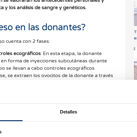
n se valorarán los antecedentes personales y
ica y los análisis de sangre y genéticos.
eso en las donantes?
T
e
eso cuenta con 2 fases:
troles ecográficos
: En esta etapa, la donante
 en forma de inyecciones subcutáneas durante
po se llevan a cabo controles ecográficos.
ase, se extraen los ovocitos de la donante a través
una intervención ambulatoria de corta duración
P
u
los óvulos donados?
Detalles
óvulos donados, se lleva a cabo un
test genético
 la donante.
Si existe
compatibilidad
, entonces
s