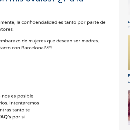
¿
mente, la confidencialidad es tanto por parte de
i
ptores.
 embarazo de mujeres que desean ser madres,
tacto con BarcelonaIVF!
F
c
 nos es posible
ios. Intentaremos
ntras tanto te
FAQ’s
por si