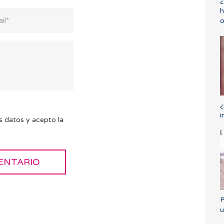
¿
h
o
¿
i
s datos y acepto la
P
u