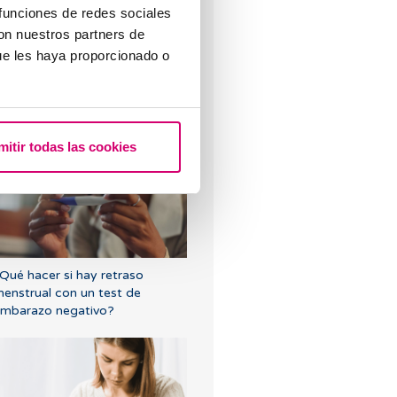
 funciones de redes sociales
con nuestros partners de
ue les haya proporcionado o
urva larga de glucosa o TTOG:
odo lo que debes saber sobre
sta prueba en el embarazo
mitir todas las cookies
Qué hacer si hay retraso
enstrual con un test de
mbarazo negativo?