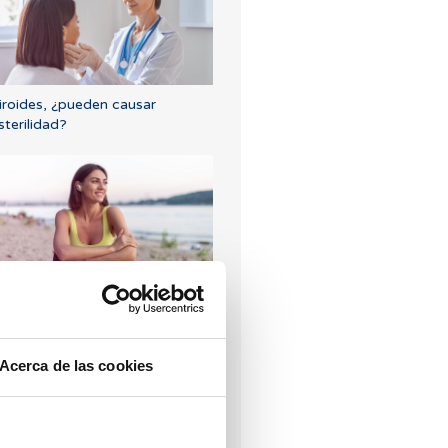
iroides, ¿pueden causar
sterilidad?
rogesterona, ¿cuándo hay que
tilizarla?
Acerca de las cookies
Los más leídos