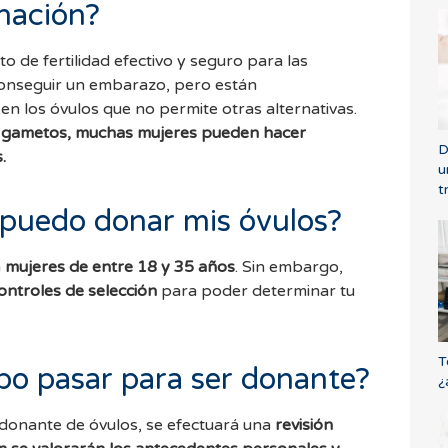
nación?
 de fertilidad efectivo y seguro para las
onseguir un embarazo, pero están
n los óvulos que no permite otras alternativas.
os gametos, muchas mujeres pueden hacer
D
.
u
t
puedo donar mis óvulos?
n
mujeres de entre 18 y 35 años
. Sin embargo,
controles de selección
para poder determinar tu
T
o pasar para ser donante?
¿
donante de óvulos, se efectuará una
revisión