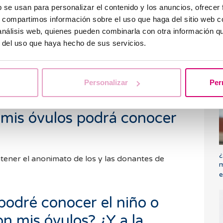
 fertilidad. En primer lugar, se realiza la
b se usan para personalizar el contenido y los anuncios, ofrecer
 el laboratorio con los espermatozoides de la
s, compartimos información sobre el uso que haga del sitio web 
te de semen
. Una vez inseminamos y se produce
 análisis web, quienes pueden combinarla con otra información q
 incubación de los embriones -con el seguimiento
r del uso que haya hecho de sus servicios.
 que llegan al estado de blastocisto (día 5-6 de
C
t
 Finalmente, se transfieren los embriones a la
e
 esperamos hasta saber si se ha logrado el
Personalizar
Per
 mis óvulos podrá conocer
¿
tener el anonimato de los y las donantes de
m
e
podré conocer el niño o
n mis óvulos? ¿Y a la