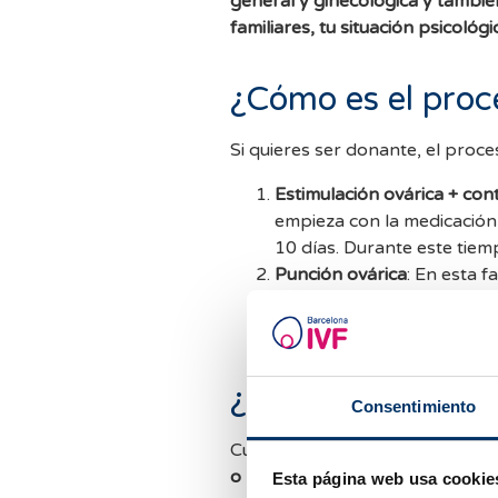
general y ginecológica y tambié
familiares, tu situación psicológ
¿Cómo es el proc
Si quieres ser donante, el proc
Estimulación ovárica + con
empieza con la medicación
10 días. Durante este tiem
Punción ovárica
: En esta f
de una punción folicular, 
(entre 15 y 20 minutos).
¿Qué sucede con 
Consentimiento
Cuando una pareja requiere de 
o matching entre la receptora y
Esta página web usa cookie