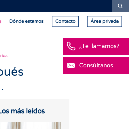
Bu
g
Dónde estamos
Contacto
Área privada
¿Te llamamos?
rico.
Consúltanos
spués
.
Los más leídos