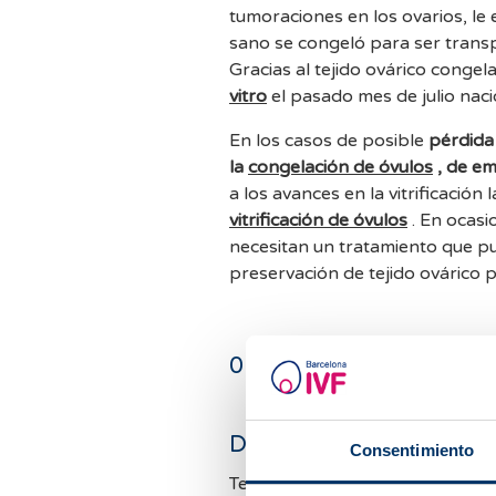
tumoraciones en los ovarios, le
sano se congeló para ser trans
Gracias al tejido ovárico conge
vitro
el pasado mes de julio naci
En los casos de posible
pérdida 
la
congelación de óvulos
, de em
a los avances en la vitrificación
vitrificación de óvulos
. En ocas
necesitan un tratamiento que pu
preservación de tejido ovárico 
0
comentarios
Deja un comentario
Consentimiento
Tenemos muchas consultas y no