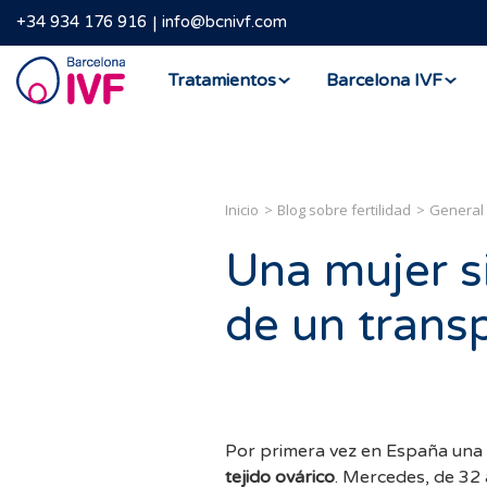
+34 934 176 916
info@bcnivf.com
Barcelona
Tratamientos
Barcelona IVF
IVF
Inicio
Blog sobre fertilidad
General
Una mujer s
de un transp
Por primera vez en España una 
tejido ovárico
. Mercedes, de 32 