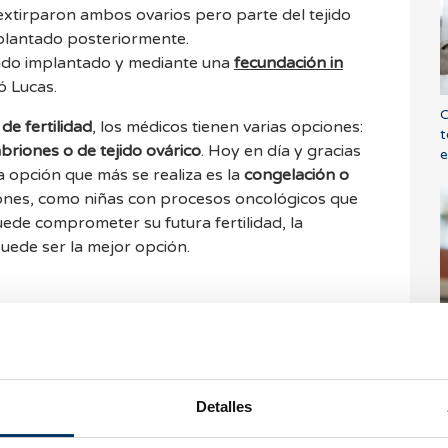
 extirparon ambos ovarios pero parte del tejido
plantado posteriormente.
lado implantado y mediante una
fecundación in
ó Lucas.
C
de fertilidad
, los médicos tienen varias opciones:
t
briones o de tejido ovárico
. Hoy en día y gracias
e
 la opción que más se realiza es la
congelación o
iones, como niñas con procesos oncológicos que
ede comprometer su futura fertilidad, la
puede ser la mejor opción.
¿
m
e
Detalles
 nos es posible