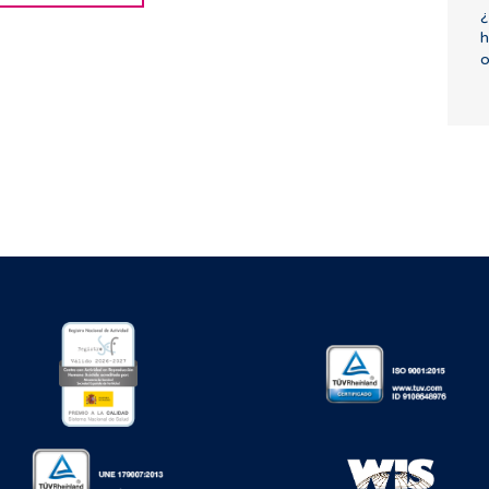
¿
h
o