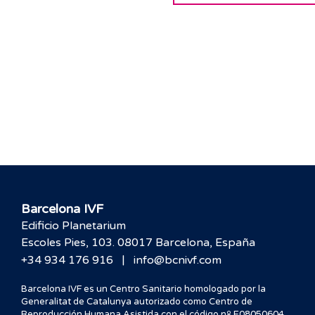
Barcelona IVF
Edificio Planetarium
Escoles Pies, 103. 08017 Barcelona, España
|
+34 934 176 916
info@bcnivf.com
Barcelona IVF es un Centro Sanitario homologado por la
Generalitat de Catalunya autorizado como Centro de
Reproducción Humana Asistida con el código nº E08050604