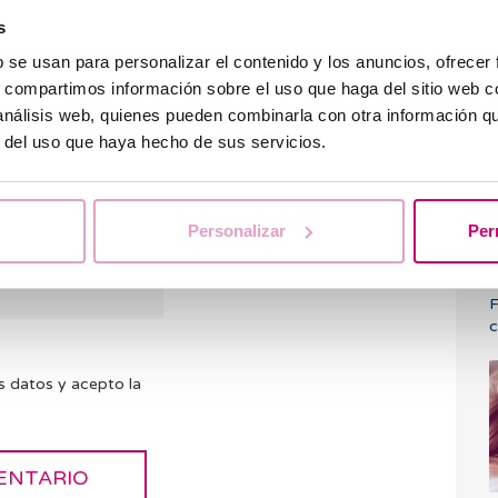
ios. Intentaremos
s
ntras tanto te
b se usan para personalizar el contenido y los anuncios, ofrecer
FAQ’s
por si
s, compartimos información sobre el uso que haga del sitio web 
¿
 análisis web, quienes pueden combinarla con otra información q
i
r del uso que haya hecho de sus servicios.
Personalizar
Per
F
c
s datos y acepto la