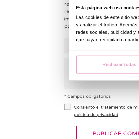
responder a todos los comentar
Esta página web usa cookie
responder lo antes posible. Mie
Las cookies de este sitio we
invitamos a consultar nuestras
y analizar el tráfico. Ademá
podemos ayudarte.
redes sociales, publicidad y
que hayan recopilado a parti
Rechazar todas
* Campos obligatorios
Consiento el tratamiento de mi
política de privacidad