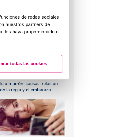
 funciones de redes sociales
con nuestros partners de
Cuáles son los valores que
ue les haya proporcionado o
ndican una baja reserva ovárica?
mitir todas las cookies
lujo marrón: causas, relación
on la regla y el embarazo