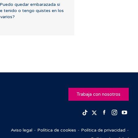
Puedo quedar embarazada si
e tenido o tengo quistes en los
varios?
Trabaja con nosotros
Facebook
Insta
Yo
TikTok
Twitter
Aviso legal
Política de cookies
Política de privacidad