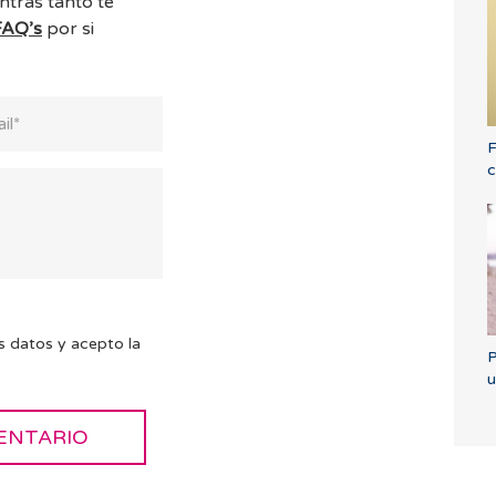
ntras tanto te
FAQ’s
por si
F
c
s datos y acepto la
P
u