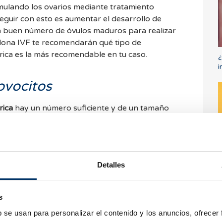
ulando los ovarios mediante tratamiento
eguir con esto es aumentar el desarrollo de
n buen número de óvulos maduros para realizar
elona IVF te recomendarán qué tipo de
rica es la más recomendable en tu caso.
¿
i
ovocitos
rica
hay un número suficiente y de un tamaño
ón de los óvulos. La punción de los ovarios
s se realiza de forma ambulatoria en la clínica
 tendrá que obtener una muestra de semen para
S
ilizará banco de semen.
a
Detalles
s
laca de Petri
en la que en nuestros laboratorios
b se usan para personalizar el contenido y los anuncios, ofrecer
e salga bien. Se incuban el ovocito y el esperma