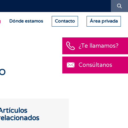
Bu
g
Dónde estamos
Contacto
Área privada
¿Te llamamos?
Consúltanos
mo
Artículos
relacionados