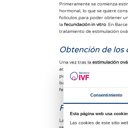
Primeramente se comienza estim
hormonal, lo que se quiere cons
folículos para poder obtener u
la
fecundación in vitro
. En Barc
tratamiento de estimulación ová
Obtención de los 
Una vez tras la
estimulación ová
adecuado se programa la obtenci
para la obtención de los ovocito
bajo sedación. El mismo día se
fecundar los óvulos o bien se ut
Consentimiento
Fecundación
Esta página web usa cookie
La fecundación sucede en una
p
Las cookies de este sitio we
se cuida al máximo todo para qu