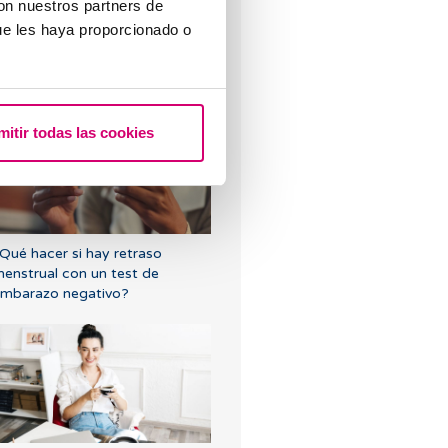
con nuestros partners de
ue les haya proporcionado o
Qué pasa si el endometrio es
emasiado fino o demasiado
rueso?
mitir todas las cookies
Qué hacer si hay retraso
enstrual con un test de
mbarazo negativo?