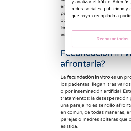
y analizar el tráfico. Ademá
en un medio de cultivo para que
redes sociales, publicidad y
pase el tiempo estimado, alreded
que hayan recopilado a parti
ocurrido y por tanto podremos saber 
fecundación se esperan alreded
está en buenas condiciones y se 
Rechazar todas
Fecundación in v
afrontarla?
La
fecundación in vitro
es un pro
los pacientes, llegan tras vario
o por inseminación artificial. E
tratamientos: la desesperación po
una pareja no es sencillo afron
en común, de todas maneras, e
parejas o madres solteras que q
asistida.