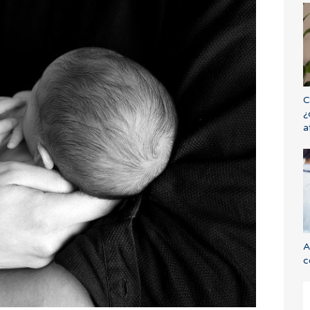
C
¿
a
A
c