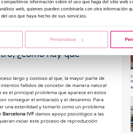
s, compartimos información sobre el uso que haga del sitio web 
 haya un menor ratio de fallos. Después de que
 análisis web, quienes pueden combinarla con otra información q
or de 20 horas, se revisa si la fecundación ha
¿
r del uso que haya hecho de sus servicios.
d
cuantos embriones hay. Después de la
g
or de otras 20 horas para ver que el embrión
está dividiendo bien.
Personalizar
Per
itro, ¿cómo hay que
¿
ceso largo y costoso al que, la mayor parte de
m
s intentos fallidos de concebir de manera natural
e
ste es el principal problema que aparece en estos
r conseguir el embarazo y el desánimo. Para
tar una esterilidad y tomarlo como un problema
n
Barcelona IVF
damos apoyo psicológico a las
uieran iniciar este proceso de reproducción