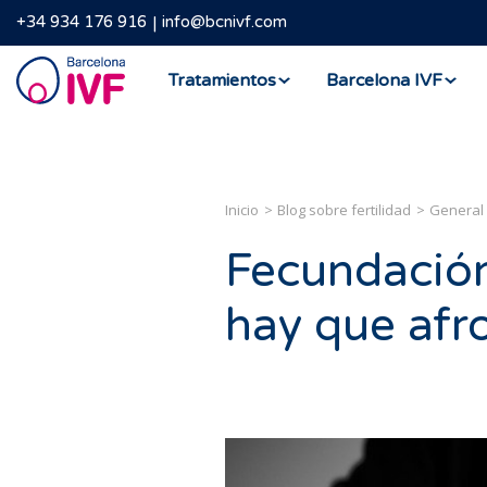
+34 934 176 916
info@bcnivf.com
Barcelona
Tratamientos
Barcelona IVF
IVF
Inicio
Blog sobre fertilidad
General
Fecundación
hay que afr