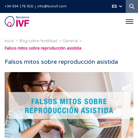
B
ES
+34 934 176 916
info@bcnivf.com
Barcelona
IVF
Inicio
Blog sobre fertilidad
General
Falsos mitos sobre reproducción asistida
Falsos mitos sobre reproducción asistida