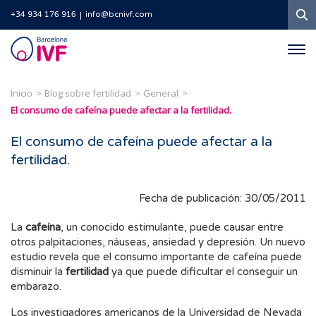
B
+34 934 176 916
info@bcnivf.com
Barcelona
IVF
Inicio
Blog sobre fertilidad
General
El consumo de cafeína puede afectar a la fertilidad.
El consumo de cafeína puede afectar a la
fertilidad.
Fecha de publicación: 30/05/2011
La
cafeína
, un conocido estimulante, puede causar entre
otros palpitaciones, náuseas, ansiedad y depresión. Un nuevo
estudio revela que el consumo importante de cafeína puede
disminuir la
fertilidad
ya que puede dificultar el conseguir un
embarazo.
Los investigadores americanos de la Universidad de Nevada