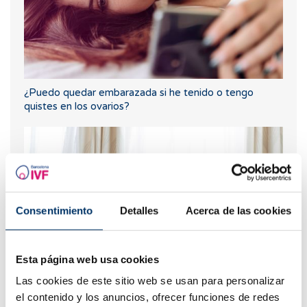
¿Puedo quedar embarazada si he tenido o tengo
quistes en los ovarios?
Consentimiento
Detalles
Acerca de las cookies
Esta página web usa cookies
Curva larga de glucosa o TTOG: todo lo que debes
Las cookies de este sitio web se usan para personalizar
saber sobre esta prueba en el embarazo
el contenido y los anuncios, ofrecer funciones de redes