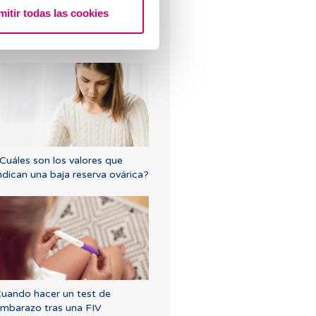
mitir todas las cookies
Puedo quedar embarazada si
e tenido o tengo quistes en los
varios?
Cuáles son los valores que
ndican una baja reserva ovárica?
uando hacer un test de
mbarazo tras una FIV