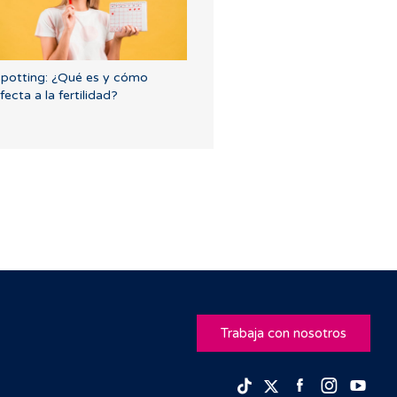
potting: ¿Qué es y cómo
fecta a la fertilidad?
Trabaja con nosotros
Facebook
Insta
Yo
TikTok
Twitter