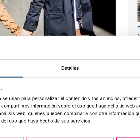
T
¿
Detalles
N
s
b
b se usan para personalizar el contenido y los anuncios, ofrecer
s, compartimos información sobre el uso que haga del sitio web 
 análisis web, quienes pueden combinarla con otra información q
r del uso que haya hecho de sus servicios.
ntes de óvulos deben ser
mujeres de entre 18 y