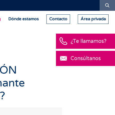
Bu
g
Dónde estamos
Contacto
Área privada
¿Te llamamos?
Consúltanos
IÓN
nante
?