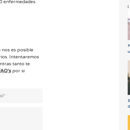
250 enfermedades.
P
 nos es posible
u
ios. Intentaremos
ntras tanto te
FAQ’s
por si
E
d