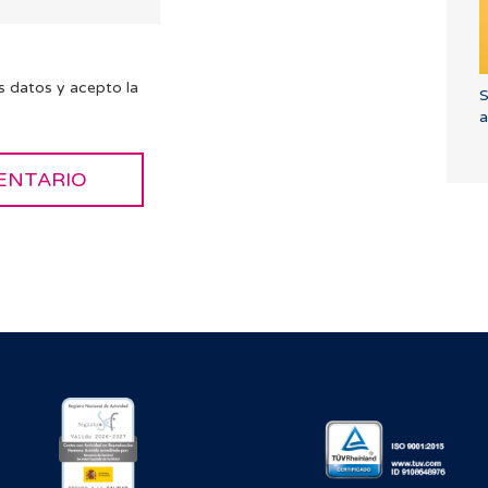
s datos y acepto la
S
a