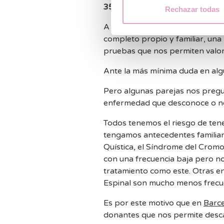
35 años
con un buen estado de sa
Rechazar todas
A las donantes se les realiza un
completo propio y familiar, una 
pruebas que nos permiten valor
Ante la más mínima duda en alg
Pero algunas parejas nos pregunt
enfermedad que desconoce o no
Todos tenemos el riesgo de te
tengamos antecedentes familiar
Quística, el Síndrome del Cromo
con una frecuencia baja pero n
tratamiento como este. Otras e
Espinal son mucho menos frecu
Es por este motivo que en
Barc
donantes que nos permite desca