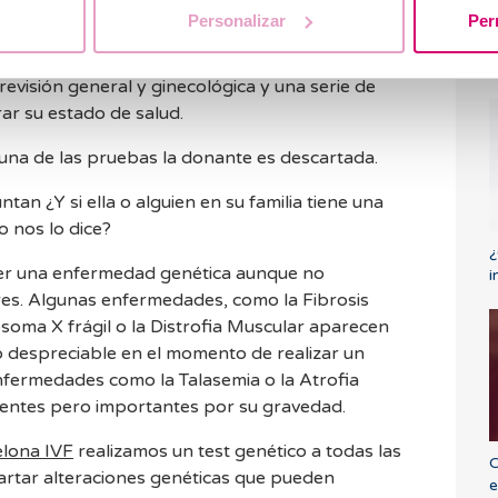
lud física y psíquica.
Personalizar
Per
¿
h
a valoración psicológica, un historial médico muy
o
revisión general y ginecológica y una serie de
ar su estado de salud.
una de las pruebas la donante es descartada.
an ¿Y si ella o alguien en su familia tiene una
 nos lo dice?
¿
ner una enfermedad genética aunque no
i
es. Algunas enfermedades, como la Fibrosis
soma X frágil o la Distrofia Muscular aparecen
o despreciable en el momento de realizar un
nfermedades como la Talasemia o la Atrofia
entes pero importantes por su gravedad.
elona IVF
realizamos un test genético a todas las
C
rtar alteraciones genéticas que pueden
e