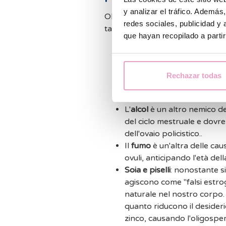
y analizar el tráfico. Ademá
Oltre a integrare nuovi alimenti,
redes sociales, publicidad y
tabacco. Fertilità e alimentazion
que hayan recopilado a parti
Il
caffè
è uno degli alimenti
fertilità. A causa del suo 
l'impianto dell'embrione ne
Rechazar todas
quantità di carne, poiché a
ostacola l'impianto uterino
L'
alcol
è un altro nemico de
del ciclo mestruale e dovr
dell'ovaio policistico..
Il
fumo
è un'altra delle cau
ovuli, anticipando l'età de
Soia e piselli
: nonostante si
agiscono come "falsi estro
naturale nel nostro corpo. 
quanto riducono il desider
zinco, causando l'oligospe