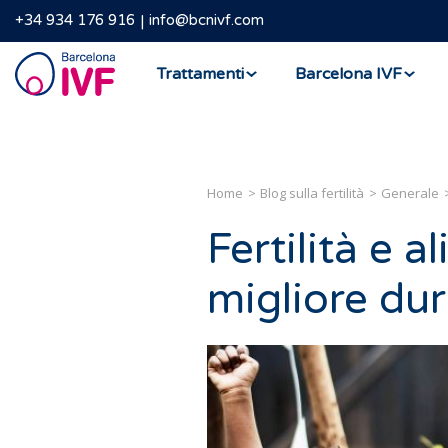
+34 934 176 916
info@bcnivf.com
Barcelona
Trattamenti
Barcelona IVF
IVF
Home
Blog sulla fertilità
Generale
Fertilità e a
migliore dur