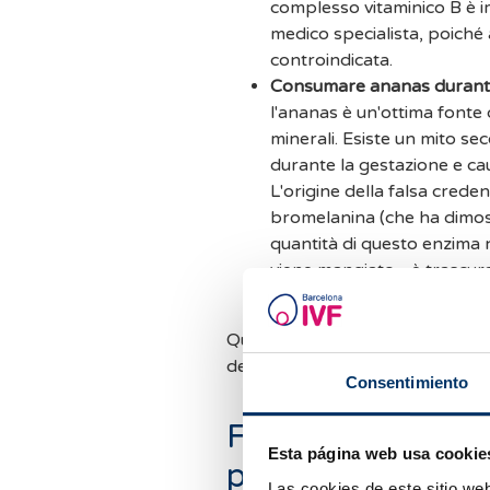
complesso vitaminico B è i
medico specialista, poiché 
controindicata.
Consumare ananas durante
l'ananas è un'ottima fonte d
minerali. Esiste un mito s
durante la gestazione e ca
L'origine della falsa cred
bromelanina (che ha dimostr
quantità di questo enzima n
viene mangiato - è trascura
gravidanza.
Questi alimenti sono una scelta e
dell'embrione e l'ovulazione, sia 
Consentimiento
Fertilità e alimen
Esta página web usa cookie
possono essere d
Las cookies de este sitio we