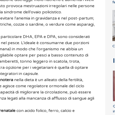
f
esto provoca mestruazioni irregolari nelle persone
a sindrome dell'ovaio policistico.
 evitare l'anemia in gravidanza e nel post-partum;
triche, cozze o sardine, o verdure come asparagi,
n particolare DHA, EPA e DPA, sono considerati
o nel pesce. L'ideale è consumarne due porzioni
C
imana) in modo che l'organismo ne abbia un
liabile optare per pesci a basso contenuto di
beretti, tonno leggero in scatola, trota,
ra opzione per i vegetariani è quella di optare
integratori in capsule.
 enotera
nella dieta è un alleato della fertilità,
e agisce come regolatore ormonale del ciclo
capacità di migliorare la circolazione, può essere
enza legati alla mancanza di afflusso di sangue agli
.
Q
prenatale
con acido folico, ferro, calcio e
i