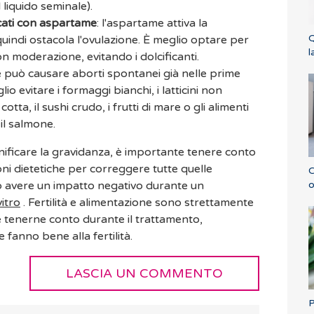
liquido seminale).
cati con aspartame
: l'aspartame attiva la
Q
quindi ostacola l'ovulazione. È meglio optare per
l
 moderazione, evitando i dolcificanti.
 può causare aborti spontanei già nelle prime
io evitare i formaggi bianchi, i latticini non
otta, il sushi crudo, i frutti di mare o gli alimenti
 il salmone.
anificare la gravidanza, è importante tenere conto
ni dietetiche per correggere tutte quelle
C
o
o avere un impatto negativo durante un
itro
. Fertilità e alimentazione sono strettamente
e tenerne conto durante il trattamento,
fanno bene alla fertilità.
LASCIA UN COMMENTO
P