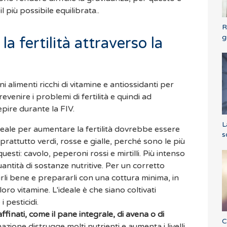
 più possibile equilibrata..
R
g
 fertilità attraverso la
i alimenti ricchi di vitamine e antiossidanti per
evenire i problemi di fertilità e quindi ad
epire durante la FIV.
L
 ideale per aumentare la fertilità dovrebbe essere
s
oprattutto verdi, rosse e gialle, perché sono le più
questi: cavolo, peperoni rossi e mirtilli. Più intenso
uantità di sostanze nutritive. Per un corretto
rli bene e prepararli con una cottura minima, in
o vitamine. L'ideale è che siano coltivati
 pesticidi.
ffinati, come il pane integrale, di avena o di
C
nazione distrugge molti nutrienti e aumenta i livelli