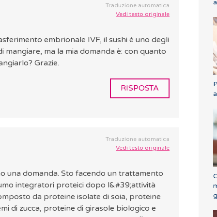
a
Traduzione automatica
Vedi testo originale
asferimento embrionale IVF, il sushi è uno degli
 di mangiare, ma la mia domanda è: con quanto
angiarlo? Grazie.
P
RISPOSTA
a
Traduzione automatica
Vedi testo originale
ho una domanda. Sto facendo un trattamento
C
umo integratori proteici dopo l&#39;attività
m
g
composto da proteine isolate di soia, proteine
semi di zucca, proteine di girasole biologico e