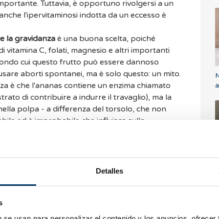
mportante. Tuttavia, è opportuno rivolgersi a un
anche l'ipervitaminosi indotta da un eccesso è
 la gravidanza
è una buona scelta, poiché
i vitamina C, folati, magnesio e altri importanti
econdo cui questo frutto può essere dannoso
usare aborti spontanei, ma è solo questo: un mito.
N
enza è che l'ananas contiene un enzima chiamato
a
ato di contribuire a indurre il travaglio), ma la
ella polpa - a differenza del torsolo, che non
bile ed è improbabile che influisca sulla
ccellente sia per favorire l'impianto
perchè sani ed equilibrati.
T
Detalles
a
d
tazione: quali alimenti
d
s
annosi?
b se usan para personalizar el contenido y los anuncios, ofrecer