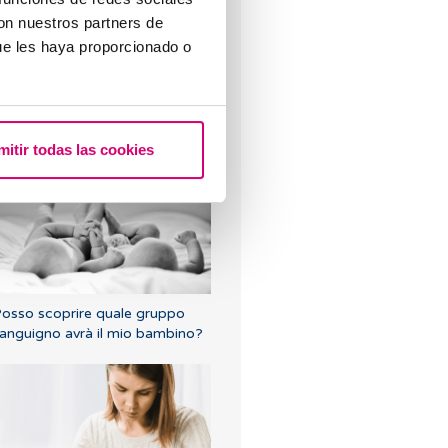
con nuestros partners de
ue les haya proporcionado o
rgasmi e pavimento pelvico: la
oro relazione con la fertilità
mitir todas las cookies
osso scoprire quale gruppo
anguigno avrà il mio bambino?