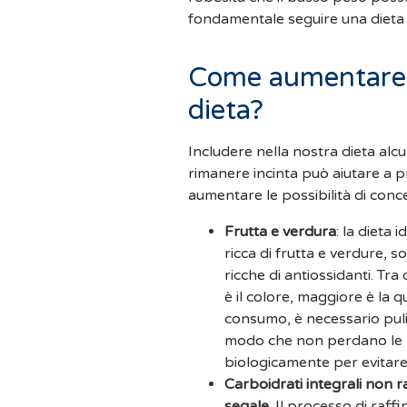
fondamentale seguire una dieta il
Come aumentare la
dieta?
Includere nella nostra dieta alcun
rimanere incinta può aiutare a pr
aumentare le possibilità di conc
Frutta e verdura
: la dieta
ricca di frutta e verdure, s
ricche di antiossidanti. Tra 
è il colore, maggiore è la q
consumo, è necessario puli
modo che non perdano le lor
biologicamente per evitare i
Carboidrati integrali non ra
segale
. Il processo di raffi