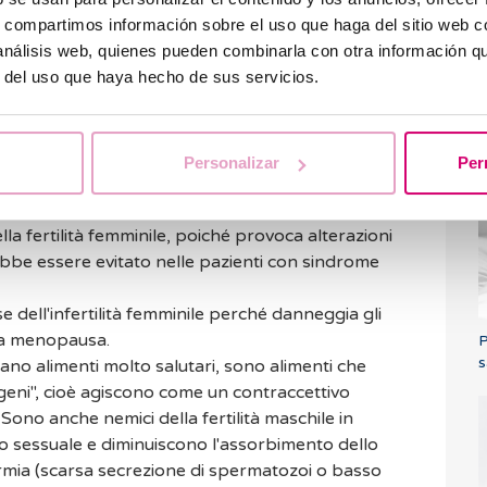
s, compartimos información sobre el uso que haga del sitio web 
 è importante limitarne altri come caffè, alcol e
 análisis web, quienes pueden combinarla con otra información q
e sono correlate e quindi è importante evitarle:
r del uso que haya hecho de sus servicios.
 da evitare se ci si sottopone a un trattamento di
effetto vasocostrittore sul sangue, può ostacolare
O
ll'utero. È inoltre importante evitare grandi
l
Personalizar
Per
umenta i livelli di ammoniaca nell'organismo e
.
lla fertilità femminile, poiché provoca alterazioni
ebbe essere evitato nelle pazienti con sindrome
se dell'infertilità femminile perché danneggia gli
lla menopausa.
P
s
ano alimenti molto salutari, sono alimenti che
geni", cioè agiscono come un contraccettivo
Sono anche nemici della fertilità maschile in
io sessuale e diminuiscono l'assorbimento dello
rmia (scarsa secrezione di spermatozoi o basso