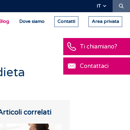
Ric
IT
Blog
Dove siamo
Contatti
Area privata
dieta
Articoli correlati