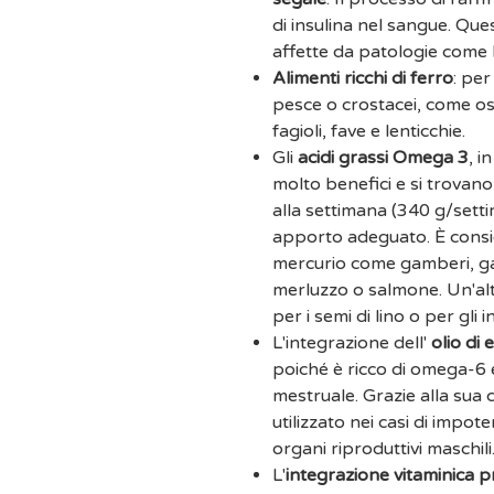
di insulina nel sangue. Qu
affette da patologie come l
Alimenti ricchi di ferro
: per
pesce o crostacei, come os
fagioli, fave e lenticchie.
Gli
acidi grassi Omega 3
, i
molto benefici e si trovan
alla settimana (340 g/sett
apporto adeguato. È consig
mercurio come gamberi, gam
merluzzo o salmone. Un'alt
per i semi di lino o per gli 
L'integrazione dell'
olio di
poiché è ricco di omega-6 
mestruale. Grazie alla sua 
utilizzato nei casi di impot
organi riproduttivi maschili
L'
integrazione vitaminica 