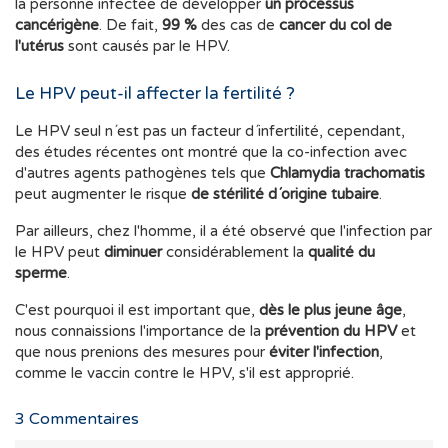
la personne infectée de développer
un processus
cancérigène
. De fait,
99 %
des cas de
cancer du col de
l'utérus
sont causés par le HPV.
Le HPV peut-il affecter la fertilité ?
Le HPV seul n´est pas un facteur d´infertilité, cependant,
des études récentes ont montré que la co-infection avec
d'autres agents pathogènes tels que
Chlamydia trachomatis
peut augmenter le risque
de stérilité d´origine tubaire
.
Par ailleurs, chez l'homme, il a été observé que l'infection par
le HPV peut
diminuer
considérablement la
qualité du
sperme
.
C'est pourquoi il est important que,
dès le plus jeune âge
,
nous connaissions l'importance de la
prévention du HPV
et
que nous prenions des mesures pour
éviter l'infection
,
comme le vaccin contre le HPV, s'il est approprié.
3
Commentaires