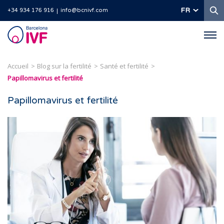
R
FR
+34 934 176 916
info@bcnivf.com
Barcelona
IVF
Accueil
Blog sur la fertilité
Santé et fertilité
Papillomavirus et fertilité
Papillomavirus et fertilité