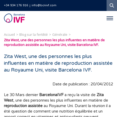
R
+34 934 176 916
info@bcnivf.com
Barcelona
IVF
Accueil
Blog sur la fertilité
Générale
Zita West, une des personnes les plus influentes en matière de
reproduction assistée au Royaume Uni, visite Barcelona IVF.
Zita West, une des personnes les plus
influentes en matière de reproduction assistée
au Royaume Uni, visite Barcelona IVF.
Date de publication : 20/04/2012
Le 30 Mars dernier
BarcelonaIVF
a reçu la visite de
Zita
West
, une des personnes les plus influentes en matière de
reproduction assistée
au Royaume Uni. Durant la réunion il a
été question de comment une nutrition équilibrée et un
apport correct en vitamines et antioxydants peuvent