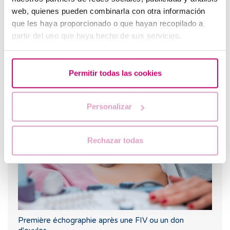
web, quienes pueden combinarla con otra información
que les haya proporcionado o que hayan recopilado a
partir del uso que haya hecho de sus servicios.
Le létrozole, la meilleure alternative pour induire
Permitir todas las cookies
l'ovulation chez les femmes atteintes du syndrome de
l’ovaire polykystique.
Personalizar
Rechazar todas
Première échographie après une FIV ou un don