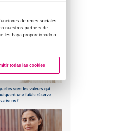
 funciones de redes sociales
con nuestros partners de
uis-je savoir quel sera le groupe
ue les haya proporcionado o
anguin de mon bébé ?
mitir todas las cookies
uelles sont les valeurs qui
ndiquent une faible réserve
varienne?