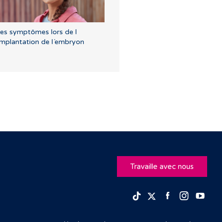
es symptômes lors de l
implantation de l´embryon
Travaille avec nous
Facebook
Insta
Yo
TikTok
Twitter