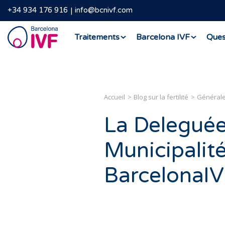
+34 934 176 916
info@bcnivf.com
Barcelona
Traitements
Barcelona IVF
Ques
IVF
Accueil
Blog sur la fertilité
Général
La Deleguée
Municipalité
BarcelonaI