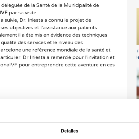
, déléguée de la Santé de la Municipalité de
IVF
par sa visite.
 a suivie, Dr. Iniesta a connu le projet de
es objectives et l’assistance aux patients
lement il a été mis en évidence des techniques
a qualité des services et le niveau des
 Barcelone une référence mondiale de la santé et
P
rticulier. Dr Iniesta a remercié pour l’invitation et
l
rcelonaIVF pour entreprendre cette aventure en ces
Q
r
n
rriers et nous ne
Detalles
es commentaires.