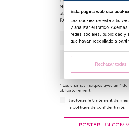
Nous tenterons de vous répondr
Esta página web usa cookie
attendant, nous vous conseillon
FAQ
au cas où celles-ci pourraie
Las cookies de este sitio we
y analizar el tráfico. Ademá
redes sociales, publicidad y
que hayan recopilado a parti
Rechazar todas
* Les champs indiqués avec un * doi
obligatoirement.
J’autorise le traitement de mes
la
politique de confidentialité.