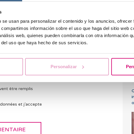
e au plus tôt. En
s
s de consulter nos
nt vous aider.
b se usan para personalizar el contenido y los anuncios, ofrecer
s, compartimos información sobre el uso que haga del sitio web 
P
 análisis web, quienes pueden combinarla con otra información q
s
r del uso que haya hecho de sus servicios.
Personalizar
Per
vent être remplis
Q
i
o
 données et j’accepte