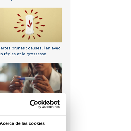
ertes brunes : causes, lien avec
es règles et la grossesse
ue faire en cas de retard de
ègles avec un test de grossesse
égatif ?
Acerca de las cookies