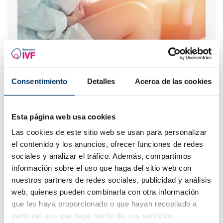
Trompes bouchées: solution?
Consentimiento
Detalles
Acerca de las cookies
Esta página web usa cookies
Las cookies de este sitio web se usan para personalizar
el contenido y los anuncios, ofrecer funciones de redes
sociales y analizar el tráfico. Además, compartimos
información sobre el uso que haga del sitio web con
nuestros partners de redes sociales, publicidad y análisis
web, quienes pueden combinarla con otra información
que les haya proporcionado o que hayan recopilado a
Les symptômes lors de l´implantation de l´embryon
partir del uso que haya hecho de sus servicios.