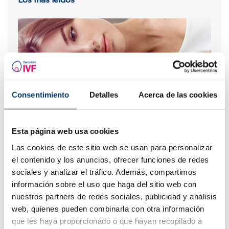
Los más leídos
Consentimiento
Detalles
Acerca de las cookies
Esta página web usa cookies
¿Puedo quedar embarazada si he tenido o tengo
quistes en los ovarios?
Las cookies de este sitio web se usan para personalizar
el contenido y los anuncios, ofrecer funciones de redes
sociales y analizar el tráfico. Además, compartimos
información sobre el uso que haga del sitio web con
nuestros partners de redes sociales, publicidad y análisis
web, quienes pueden combinarla con otra información
que les haya proporcionado o que hayan recopilado a