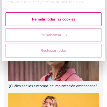
partir del uso que haya hecho de sus servicios.
Permitir todas las cookies
¿Qué hacer si hay retraso menstrual con un test de
embarazo negativo?
Personalizar
Rechazar todas
¿Cuáles son los síntomas de implantación embrionaria?