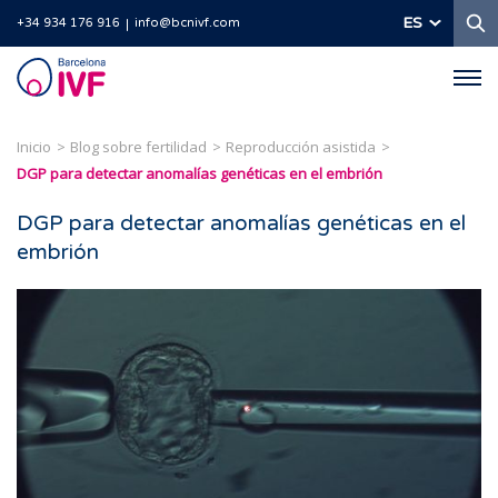
B
ES
+34 934 176 916
info@bcnivf.com
Barcelona
IVF
Inicio
Blog sobre fertilidad
Reproducción asistida
DGP para detectar anomalías genéticas en el embrión
DGP para detectar anomalías genéticas en el
embrión