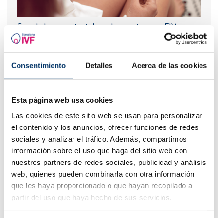
Cuando hacer un test de embarazo tras una FIV
Consentimiento
Detalles
Acerca de las cookies
Esta página web usa cookies
Las cookies de este sitio web se usan para personalizar
el contenido y los anuncios, ofrecer funciones de redes
sociales y analizar el tráfico. Además, compartimos
¿Qué hacer si hay retraso menstrual con un test de
información sobre el uso que haga del sitio web con
embarazo negativo?
nuestros partners de redes sociales, publicidad y análisis
web, quienes pueden combinarla con otra información
que les haya proporcionado o que hayan recopilado a
partir del uso que haya hecho de sus servicios.