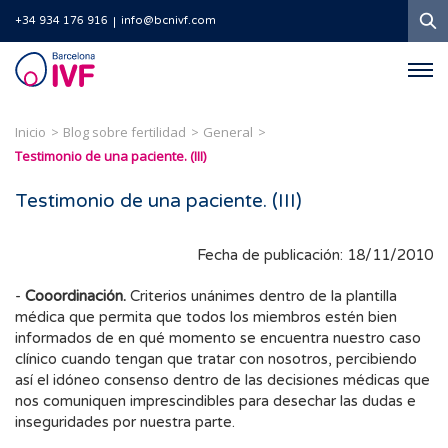
B
+34 934 176 916
info@bcnivf.com
Barcelona
IVF
Inicio
Blog sobre fertilidad
General
Testimonio de una paciente. (III)
Testimonio de una paciente. (III)
Fecha de publicación: 18/11/2010
-
Cooordinación.
Criterios unánimes dentro de la plantilla
médica que permita que todos los miembros estén bien
informados de en qué momento se encuentra nuestro caso
clínico cuando tengan que tratar con nosotros, percibiendo
así el idóneo consenso dentro de las decisiones médicas que
nos comuniquen imprescindibles para desechar las dudas e
inseguridades por nuestra parte.