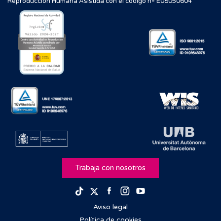
Reproducción Humana Asistida con el código nº E08050604
Trabaja con nosotros
Facebook
Instagram
Youtube
TikTok
Twitter
Aviso legal
Política de cookies