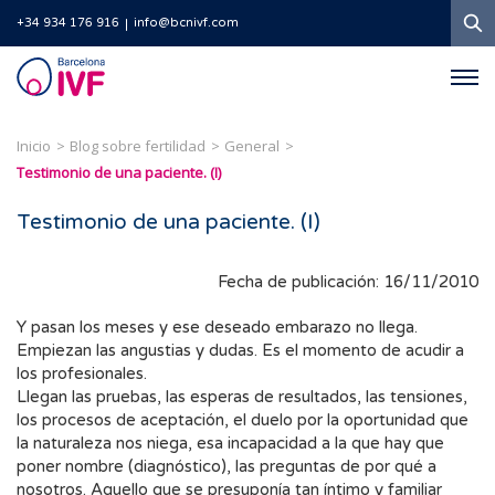
B
+34 934 176 916
info@bcnivf.com
Barcelona
IVF
Inicio
Blog sobre fertilidad
General
Testimonio de una paciente. (I)
Testimonio de una paciente. (I)
Fecha de publicación: 16/11/2010
Y pasan los meses y ese deseado embarazo no llega.
Empiezan las angustias y dudas. Es el momento de acudir a
los profesionales.
Llegan las pruebas, las esperas de resultados, las tensiones,
los procesos de aceptación, el duelo por la oportunidad que
la naturaleza nos niega, esa incapacidad a la que hay que
poner nombre (diagnóstico), las preguntas de por qué a
nosotros. Aquello que se presuponía tan íntimo y familiar