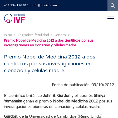
B
+34 934 176 916
info@bcnivf.com
Barcelona
IVF
Inicio
Blog sobre fertilidad
General
Premio Nobel de Medicina 2012 a dos científicos por sus
investigaciones en clonación y células madre.
Premio Nobel de Medicina 2012 a dos
científicos por sus investigaciones en
clonación y células madre.
Fecha de publicación: 09/10/2012
El científico británico
John B. Gurdon
y el japonés
Shinya
Yamanaka
ganan el premio
Nobel de Medicina
2012 por sus
investigaciones pioneras en clonación y células madre.
Gurdon
, de la Universidad de Cambridge (Reino Unido),