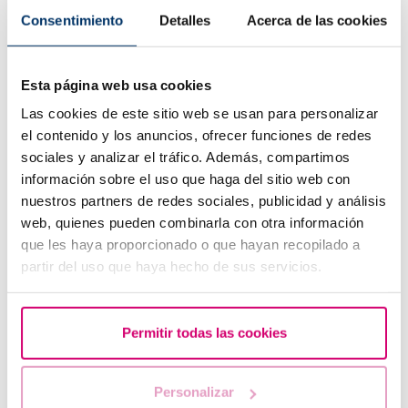
Consentimiento
Detalles
Acerca de las cookies
Esta página web usa cookies
Las cookies de este sitio web se usan para personalizar
¿Qué hacer si hay retraso menstrual con un test de
el contenido y los anuncios, ofrecer funciones de redes
embarazo negativo?
sociales y analizar el tráfico. Además, compartimos
información sobre el uso que haga del sitio web con
nuestros partners de redes sociales, publicidad y análisis
web, quienes pueden combinarla con otra información
que les haya proporcionado o que hayan recopilado a
partir del uso que haya hecho de sus servicios.
Permitir todas las cookies
¿Cuáles son los valores que indican una baja reserva
ovárica?
Personalizar