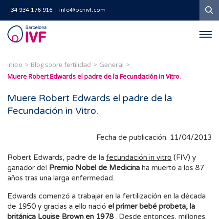
B
+34 934 176 916
info@bcnivf.com
Barcelona
IVF
Inicio
Blog sobre fertilidad
General
Muere Robert Edwards el padre de la Fecundación in Vitro.
Muere Robert Edwards el padre de la
Fecundación in Vitro.
Fecha de publicación: 11/04/2013
Robert Edwards, padre de la
fecundación in vitro
(FIV) y
ganador del
Premio Nobel de Medicina
ha muerto a los 87
años tras una larga enfermedad.
Edwards comenzó a trabajar en la fertilización en la década
de 1950 y gracias a ello nació
el primer bebé probeta, la
británica Louise Brown en 1978
. Desde entonces, millones