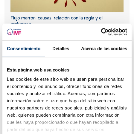
Flujo marrón: causas, relación con la regla y el
embarazo
Consentimiento
Detalles
Acerca de las cookies
Esta página web usa cookies
Las cookies de este sitio web se usan para personalizar
el contenido y los anuncios, ofrecer funciones de redes
sociales y analizar el tráfico. Además, compartimos
Curva larga de glucosa o TTOG: todo lo que debes
información sobre el uso que haga del sitio web con
saber sobre esta prueba en el embarazo
nuestros partners de redes sociales, publicidad y análisis
web, quienes pueden combinarla con otra información
que les haya proporcionado o que hayan recopilado a
partir del uso que haya hecho de sus servicios.