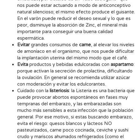
nos puede estar actuando a modo de anticonceptivo
natural silencioso; el mismo efecto produce el guisante.
En el varón puede reducir el deseo sexual y lo que es
peor, disminuye la absorción de Zinc, el mineral más
importante para conseguir una buena calidad
espermática.
Evitar
grandes consumos de
carne
, al elevar los niveles
de amoníaco en el organismo, que nos puede dificultar
la implantación uterina del mismo modo que el café.
Evita
productos y bebidas edulcoradas con
aspartamo
:
porque activan la secreción de prolactina, dificultando
la ovulación. En general se recomienda utilizar azúcar
con moderación y evitar los edulcorantes.
Cuidado con la
listeriosis
: la Listeria es una bacteria que
puede provocar abortos espontáneos en fases muy
tempranas del embarazo, y las embarazadas son
mucho más sensibles a esta infección que la población
general. Por ese motivo, si estas buscando embarazo,
evita el riesgo: quesos blancos y lácteos NO
pasteurizados, carne poco cocinada, ceviche y sushi
crudo y mariscos ahumados refrigerados (como el