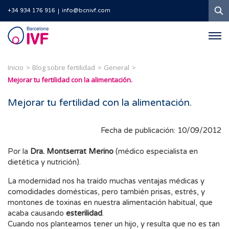
B
+34 934 176 916
info@bcnivf.com
Barcelona
IVF
Inicio
Blog sobre fertilidad
General
Mejorar tu fertilidad con la alimentación.
Mejorar tu fertilidad con la alimentación.
Fecha de publicación: 10/09/2012
Por la
Dra. Montserrat Merino
(médico especialista en
dietética y nutrición).
La modernidad nos ha traído muchas ventajas médicas y
comodidades domésticas, pero también prisas, estrés, y
montones de toxinas en nuestra alimentación habitual, que
acaba causando
esterilidad
.
Cuando nos planteamos tener un hijo, y resulta que no es tan