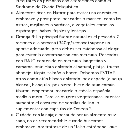
irregulares en personas con alteraciones como el
Síndrome de Ovario Poliquístico.
Alimentos ricos en
Hierro
: para evitar una anemia en
embarazo y post parto; pescados o marisco, como las
ostras, mejillones o sardinas, o vegetales como los
espárragos, habas, frijoles y lentejas.
Omega 3
: La principal fuente natural es el pescado. 2
raciones a la semana (340gr/semana) supone un
aporte adecuado, pero debes ser cuidadosa al elegir,
para evitar la contaminación con mercurio. Pescados
con BAJO contenido en mercurio: langostino y
camarón, atún claro enlatado al natural, platija, trucha,
abadejo, tilapia, salmón o bagre. Debemos EVITAR
otros como atún blanco enlatado, pez espada (o aguja
blanca), blanquillo, pez sierra, filete de atún común,
tiburón, emperador, macarela o caballa española,
marlín o mero. Para las mujeres vegetarianas, intentar
aumentar el consumo de semillas de lino, o
suplementar con cápsulas de Omega 3
Cuidado con la
soja
; a pesar de ser un alimento muy
sano, no es recomendable cuando buscamos
embarazo, por tratarse de un “falso estrógeno” que