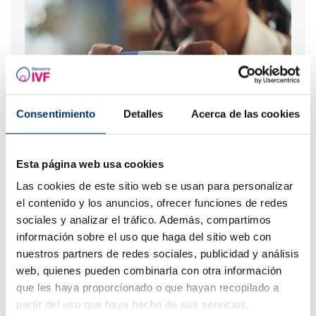
Consentimiento
Detalles
Acerca de las cookies
¿Qué hacer si hay retraso menstrual con un test de
embarazo negativo?
Esta página web usa cookies
Las cookies de este sitio web se usan para personalizar
el contenido y los anuncios, ofrecer funciones de redes
sociales y analizar el tráfico. Además, compartimos
información sobre el uso que haga del sitio web con
nuestros partners de redes sociales, publicidad y análisis
web, quienes pueden combinarla con otra información
que les haya proporcionado o que hayan recopilado a
partir del uso que haya hecho de sus servicios.