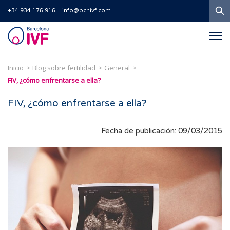
B
+34 934 176 916
info@bcnivf.com
Barcelona
IVF
Inicio
Blog sobre fertilidad
General
FIV, ¿cómo enfrentarse a ella?
FIV, ¿cómo enfrentarse a ella?
Fecha de publicación: 09/03/2015