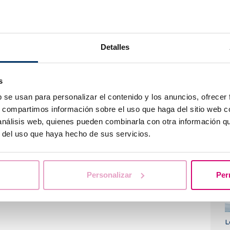
s datos y acepto la
P
e
e
Detalles
s
b se usan para personalizar el contenido y los anuncios, ofrecer
s, compartimos información sobre el uso que haga del sitio web 
 análisis web, quienes pueden combinarla con otra información q
r del uso que haya hecho de sus servicios.
C
Personalizar
Per
L