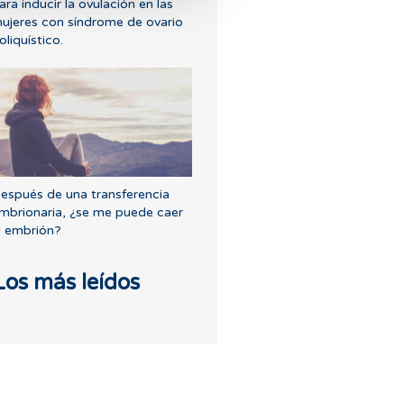
ara inducir la ovulación en las
ujeres con síndrome de ovario
oliquístico.
espués de una transferencia
mbrionaria, ¿se me puede caer
l embrión?
Los más leídos