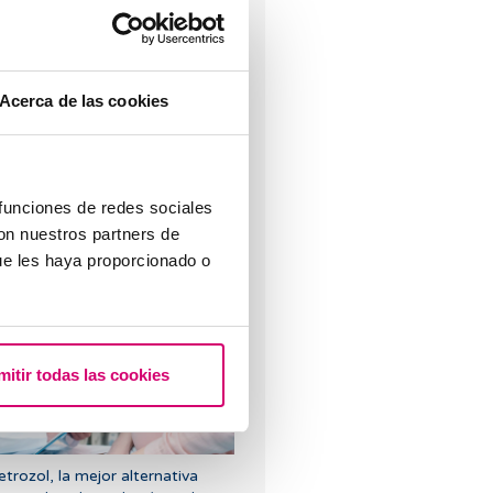
rocesos de fertilidad en la mujer
 importancia del cuidado
mocional
Acerca de las cookies
 funciones de redes sociales
con nuestros partners de
ue les haya proporcionado o
ómo sobrellevar un aborto
mitir todas las cookies
etrozol, la mejor alternativa