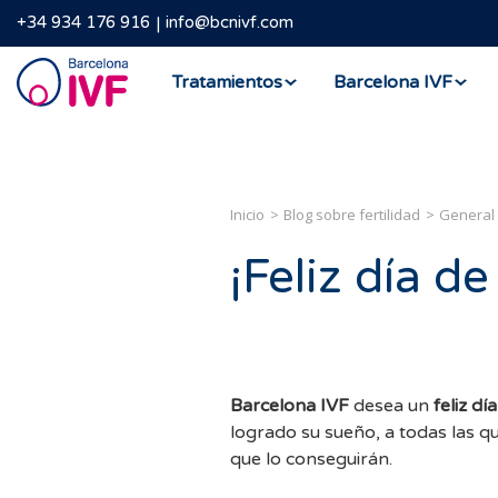
+34 934 176 916
info@bcnivf.com
Barcelona
Tratamientos
Barcelona IVF
IVF
Inicio
Blog sobre fertilidad
General
¡Feliz día d
Barcelona IVF
desea un
feliz dí
logrado su sueño, a todas las q
que lo conseguirán.