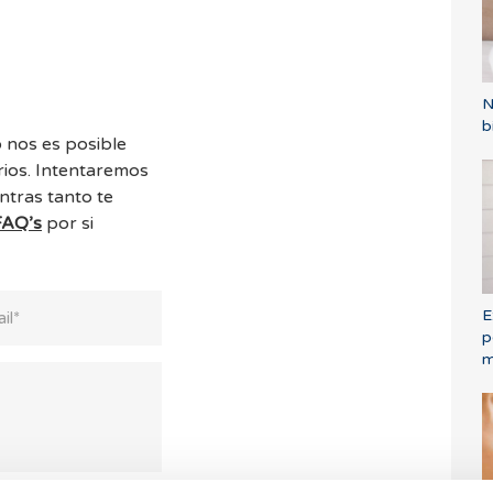
N
b
 nos es posible
ios. Intentaremos
ntras tanto te
FAQ’s
por si
E
p
m