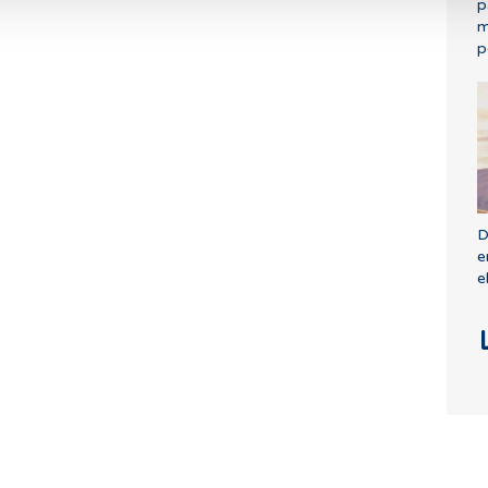
p
m
p
D
e
e