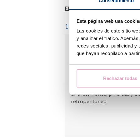
Consentimiento
Flickr
Esta página web usa cookie
1
comentarios
Las cookies de este sitio we
y analizar el tráfico. Ademá
Jobs_Faqs2022
redes sociales, publicidad y
28.09.2022
que hayan recopilado a parti
El ecografista le extender un 
un instrumento, similar a un 
Rechazar todas
colabore con la respiraci n c
la m s frecuente y en ella se ex
biliares, ri ones, p ncreas y b
retroperitoneo.