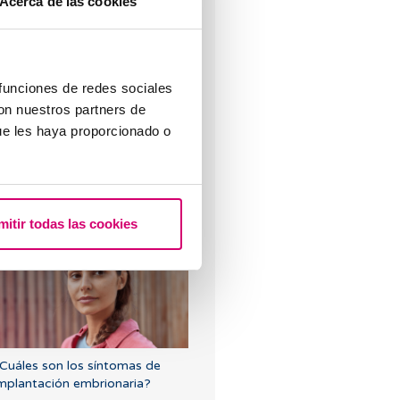
Acerca de las cookies
 funciones de redes sociales
con nuestros partners de
ue les haya proporcionado o
Qué es una prueba prenatal no
nvasiva?
Los más leídos
mitir todas las cookies
Cuáles son los síntomas de
mplantación embrionaria?