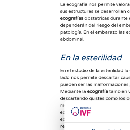
La ecografía nos permite valora
sus estructuras se desarrollan 
ecografías
obstétricas durante 
dependerán del riesgo del emba
patología. En el embarazo las e
abdominal.
En la esterilidad
En el estudio de la esterilidad la
lado nos permite descartar caus
pueden ser las malformaciones, 
Mediante la
ecografía
también v
descartando quistes como los d
mediante el recuento de folículos
ecografía se realiza generalmen
ecografía ginecológica recient
reproducción asistida
.