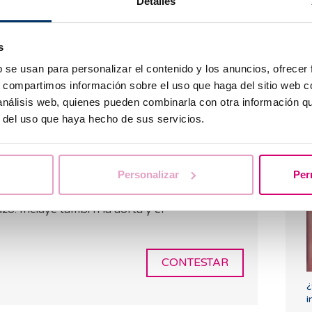
Detalles
s
b se usan para personalizar el contenido y los anuncios, ofrecer
s, compartimos información sobre el uso que haga del sitio web 
 análisis web, quienes pueden combinarla con otra información q
¿
r del uso que haya hecho de sus servicios.
i
gel sobre la piel y le deslizar por el abdomen
micr fono, llamado transductor pidi ndole que
Personalizar
Per
uando se lo indique. La ecograf a abdominal es
plora la ves cula biliar, el h gado, las v as
azo. Incluye tambi n la aorta y el
CONTESTAR
¿
i