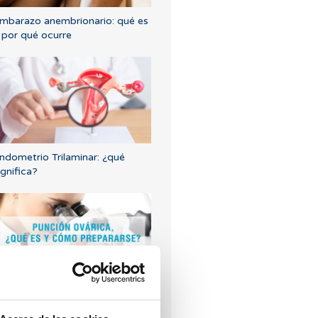
mbarazo anembrionario: qué es
 por qué ocurre
ndometrio Trilaminar: ¿qué
ignifica?
unción Ovárica, ¿qué es y cómo
repararse?