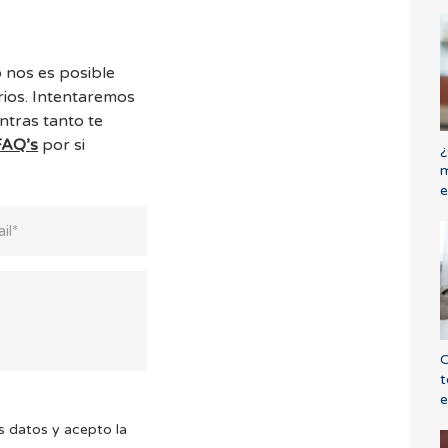
 nos es posible
ios. Intentaremos
ntras tanto te
FAQ’s
por si
¿
m
e
C
t
e
s datos y acepto la