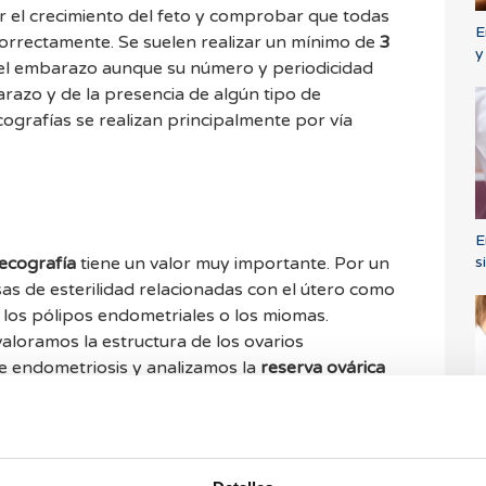
r el crecimiento del feto y comprobar que todas
E
correctamente. Se suelen realizar un mínimo de
3
y
el embarazo aunque su número y periodicidad
razo y de la presencia de algún tipo de
cografías se realizan principalmente por vía
E
s
ecografía
tiene un valor muy importante. Por un
as de esterilidad relacionadas con el útero como
los pólipos endometriales o los miomas.
aloramos la estructura de los ovarios
e endometriosis y analizamos la
reserva ovárica
 antrales. Durante el estudio de esterilidad la
te por vía vaginal. Es muy importante tener una
e antes de empezar un tratamiento de
P
p