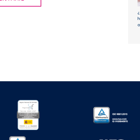
¿
h
o