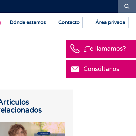
Bu
g
Dónde estamos
Contacto
Área privada
¿Te llamamos?
Consúltanos
Artículos
relacionados