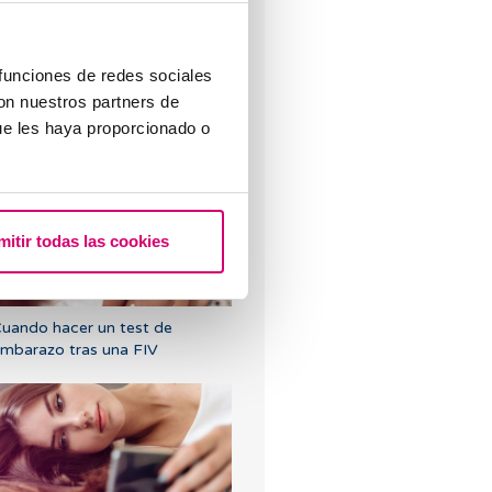
 funciones de redes sociales
Qué hacer si hay retraso
con nuestros partners de
enstrual con un test de
ue les haya proporcionado o
mbarazo negativo?
mitir todas las cookies
uando hacer un test de
mbarazo tras una FIV