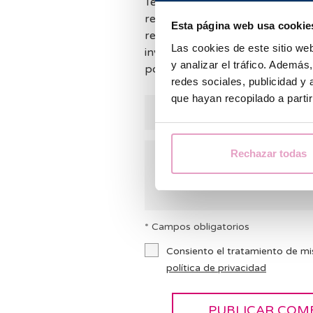
Tenemos muchas consultas y no
responder a todos los comentar
Esta página web usa cookie
responder lo antes posible. Mie
Las cookies de este sitio we
invitamos a consultar nuestras
y analizar el tráfico. Ademá
podemos ayudarte.
redes sociales, publicidad y
que hayan recopilado a parti
Rechazar todas
* Campos obligatorios
Consiento el tratamiento de mi
política de privacidad