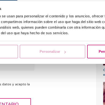
 nos es posible
ios. Intentaremos
s
ntras tanto te
b se usan para personalizar el contenido y los anuncios, ofrecer
FAQ’s
por si
¿
s, compartimos información sobre el uso que haga del sitio web 
m
 análisis web, quienes pueden combinarla con otra información q
e
r del uso que haya hecho de sus servicios.
Personalizar
Per
C
e
s datos y acepto la