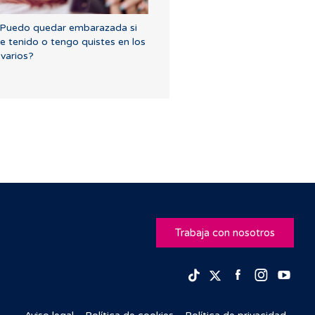
Puedo quedar embarazada si
e tenido o tengo quistes en los
varios?
Trabaja con nosotros
Facebook
Insta
Yo
TikTok
Twitter