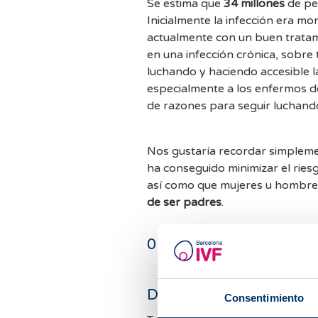
Se estima que
34 millones
de pe
Inicialmente la infección era mo
actualmente con un buen tratam
en una infección crónica, sobre
luchando y haciendo accesible l
especialmente a los enfermos d
de razones para seguir luchand
Nos gustaría recordar simplemen
ha conseguido minimizar el ries
así como que mujeres u hombre
de ser padres
.
0
comentarios
Deja un comentario
Consentimiento