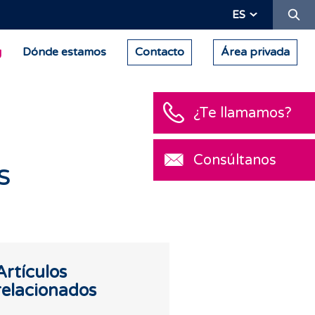
Bu
ES
g
Dónde estamos
Contacto
Área privada
¿Te llamamos?
Consúltanos
s
Artículos
relacionados