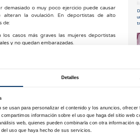
cer demasiado o muy poco ejercicio puede causar
D
 alteran la ovulación. En deportistas de alto
u
 de:
t
 los casos más graves las mujeres deportistas
uales y no quedan embarazadas.
 mujeres deportistas conservan sus ciclos
ad ovulatoria pero presentan una disminución de
ona durante la segunda fase del ciclo menstrual.
ica en que la fertilidad puede verse comprometida
¿
Detalles
progesterona que es la hormona responsable de
d
 del embrión. Así pues, podemos encontrar
llos de implantación o abortos precoces.
s
deporte puede influir en la
calidad y cantidad de
b se usan para personalizar el contenido y los anuncios, ofrecer
d.
s, compartimos información sobre el uso que haga del sitio web 
 análisis web, quienes pueden combinarla con otra información q
 la práctica deportiva, es necesario
equilibrar el
r del uso que haya hecho de sus servicios.
cantidad de calorías acordes al gasto calórico
. En