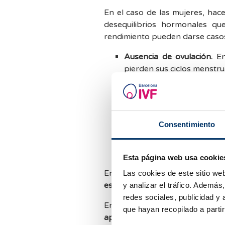
En el caso de las mujeres, ha
desequilibrios hormonales que
rendimiento pueden darse casos
Ausencia de ovulación.
En
pierden sus ciclos menstr
Insuficiencia lútea.
Muchas
menstruales y su capacid
la secreción de progester
La importancia de ello rad
Consentimiento
por esa deficiencia de 
una buena implantación
mujeres deportistas con fa
Esta página web usa cookie
En los
hombres
, el exceso de 
Las cookies de este sitio we
esperma
dificultando la fertilida
y analizar el tráfico. Ademá
redes sociales, publicidad y
En caso de ocurrir un exceso en
que hayan recopilado a parti
aporte nutricional y ajustar la 