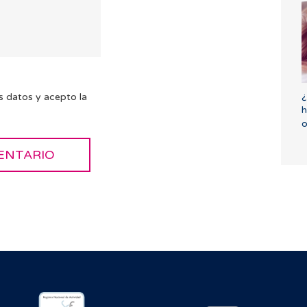
¿
s datos y acepto la
h
o