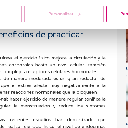
mentar el aporte calórico de la dieta y reducir el
es bajo, se deberá además recomendar una mínima
Personalizar
Per
E
o.
d
eneficios de practicar
guínea
: el ejercicio físico mejora la circulación y la
mas corporales hasta un nivel celular, también
Ú
e complejos receptores celulares hormonales.
¿
o de manera moderada es un gran reductor de
 que el estrés afecta muy negativamente a la
denar reacciones hormonales que la bloqueen.
nal:
hacer ejercicio de manera regular tonifica la
gular la menstruación y reduce los síntomas
as:
recientes estudios han demostrado que
¿
realizar ejercicio físico, el nivel de endocrinas