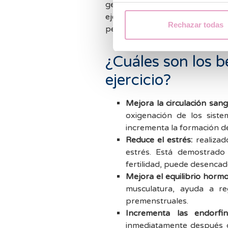
general, la solución pasa por au
ejercicio físico. Si el peso 
Rechazar todas
pero necesaria ganancia de pes
¿Cuáles son los b
ejercicio?
Mejora la circulación san
oxigenación de los siste
incrementa la formación d
Reduce el estrés:
realizad
estrés. Está demostrado
fertilidad, puede desenca
Mejora el equilibrio hormo
musculatura, ayuda a re
premenstruales.
Incrementa las endorfin
inmediatamente después de 