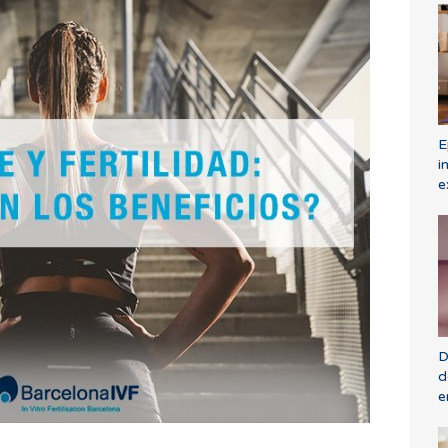
E
i
e
D
d
e