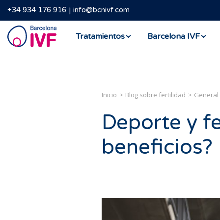
+34 934 176 916
info@bcnivf.com
Barcelona
Tratamientos
Barcelona IVF
IVF
Inicio
Blog sobre fertilidad
General
Deporte y fe
beneficios?