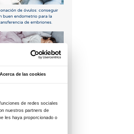
onación de óvulos: conseguir
n buen endometrio para la
ransferencia de embriones.
Afecta el cortisol o la hormona
Acerca de las cookies
el estrés a la fertilidad?
Los más leídos
 funciones de redes sociales
con nuestros partners de
ue les haya proporcionado o