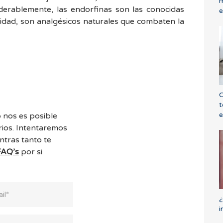
m
erablemente, las endorfinas son las conocidas
e
idad, son analgésicos naturales que combaten la
C
t
e
 nos es posible
ios. Intentaremos
ntras tanto te
FAQ’s
por si
¿
i