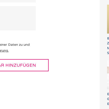
B
einer Daten zu und
M
ärung
.
S
E
G
E