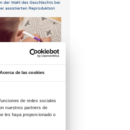
n der Wahl des Geschlechts bei
er assistierten Reproduktion
ann sollte ein
chwangerschaftest nach IVF
urchgefürt werden ?
Acerca de las cookies
 funciones de redes sociales
con nuestros partners de
ue les haya proporcionado o
ch habe eine niedrige
varialreserve, kann mir das
emand erklären?