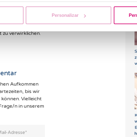
Personalizar
Per
 eine kleine Revolution in der assistierten
gen Vorteile werden es vielen Frauen ermöglichen,
 zu verwirklichen.
S
z
w
entar
hohen Aufkommen
tezeiten, bis wir
können. Vielleicht
 Frage/n in unserem
K
w
E