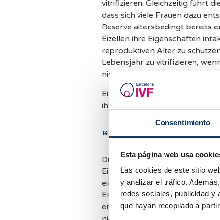
vitrifizieren. Gleichzeitig führt
dass sich viele Frauen dazu ent
Reserve altersbedingt bereits ers
Eizellen ihre Eigenschaften inta
reproduktiven Alter zu schützen,
Lebensjahr zu vitrifizieren, wen
nicht signifikant abgenommen h
Eizellen können unbegrenzt vitri
ihre hohe Überlebensrate und Qu
Consentimiento
“Eizellen-banking
Esta página web usa cookie
Die hohe Effizienz des Verfahre
Las cookies de este sitio we
Eizellenbanken ermöglicht. Eize
y analizar el tráfico. Ademá
einem ganz bestimmten Phänoty
redes sociales, publicidad y
Empfängerinnen anzubieten. Gleic
que hayan recopilado a parti
erhalten, mehr Flexibilität, da
nicht koordinieren müssen und d