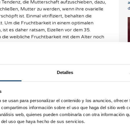
 die Tendenz, die Mutterschaft aufzuschieben, dazu,
a
d
schließen, Mutter zu werden, wenn ihre ovarielle
chöpft ist. Einmal vitrifiziert, behalten die
kt. Um die Fruchtbarkeit in einem optimalen
 ist es daher ratsam, Eizellen vor dem 35.
n die weibliche Fruchtbarkeit mit dem Alter noch
at.
fiziert bleiben, da es nachgewiesen ist, dass sie
W
alität im Laufe der Jahre nicht verlieren.
S
d
Detalles
”
s
ns hat die Einrichtung von Spender-
b se usan para personalizar el contenido y los anuncios, ofrecer
llbanken ermöglichen es, Spendereizellen mit
s, compartimos información sobre el uso que haga del sitio web 
p zu konservieren und damit ganz bestimmten
 análisis web, quienes pueden combinarla con otra información q
hzeitig bietet es den Patientinnen, die Eizellen
I
r del uso que haya hecho de sus servicios.
 sie die Zyklen der Spenderin und der Empfängerin
O
as Risiko, dass der Zyklus annulliert werden
j