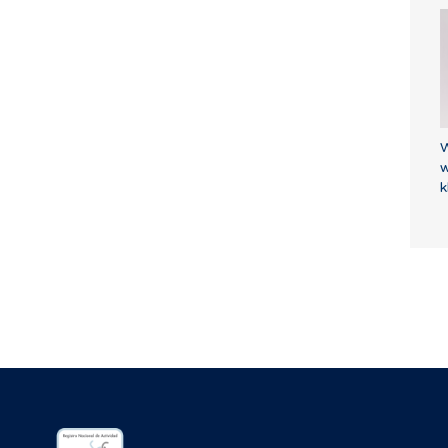
W
w
k