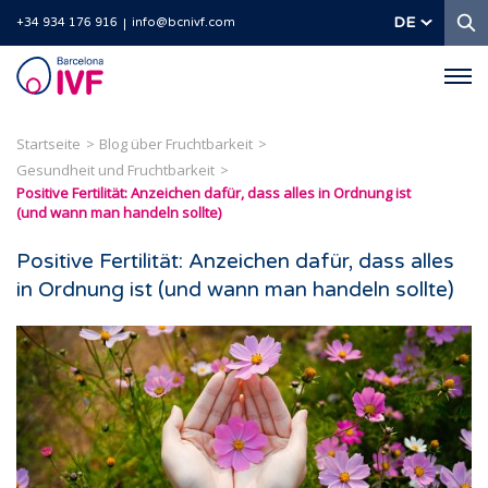
S
DE
+34 934 176 916
info@bcnivf.com
Barcelona
IVF
Startseite
Blog über Fruchtbarkeit
Gesundheit und Fruchtbarkeit
Positive Fertilität: Anzeichen dafür, dass alles in Ordnung ist
(und wann man handeln sollte)
Positive Fertilität: Anzeichen dafür, dass alles
in Ordnung ist (und wann man handeln sollte)