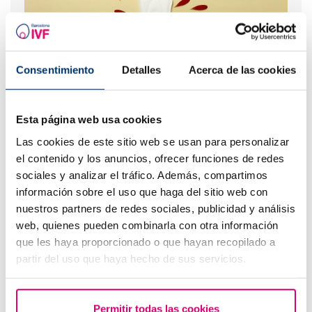
Consentimiento
Detalles
Acerca de las cookies
Flujo marrón: causas, relación con la regla y el
Esta página web usa cookies
embarazo
Las cookies de este sitio web se usan para personalizar
el contenido y los anuncios, ofrecer funciones de redes
sociales y analizar el tráfico. Además, compartimos
información sobre el uso que haga del sitio web con
nuestros partners de redes sociales, publicidad y análisis
web, quienes pueden combinarla con otra información
que les haya proporcionado o que hayan recopilado a
partir del uso que haya hecho de sus servicios.
Trompas de Falopio obstruidas: ¿solución?
Permitir todas las cookies