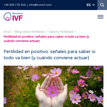
B
ES
+34 934 176 916
info@bcnivf.com
Barcelona
IVF
Inicio
Blog sobre fertilidad
Salud y fertilidad
Fertilidad en positivo: señales para saber si todo va bien (y
cuándo conviene actuar)
Fertilidad en positivo: señales para saber si
todo va bien (y cuándo conviene actuar)