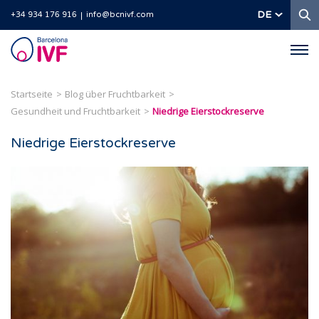
S
DE
+34 934 176 916
info@bcnivf.com
Barcelona
IVF
Startseite
Blog über Fruchtbarkeit
Gesundheit und Fruchtbarkeit
Niedrige Eierstockreserve
Niedrige Eierstockreserve