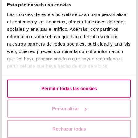
Behandlungen
Esta página web usa cookies
Las cookies de este sitio web se usan para personalizar
el contenido y los anuncios, ofrecer funciones de redes
sociales y analizar el tráfico. Además, compartimos
información sobre el uso que haga del sitio web con
nuestros partners de redes sociales, publicidad y análisis
web, quienes pueden combinarla con otra información
que les haya proporcionado o que hayan recopilado a
partir del uso que haya hecho de sus servicios.
Dreischichtiges Endometrium: Was bedeutet das?
Permitir todas las cookies
Personalizar
Rechazar todas