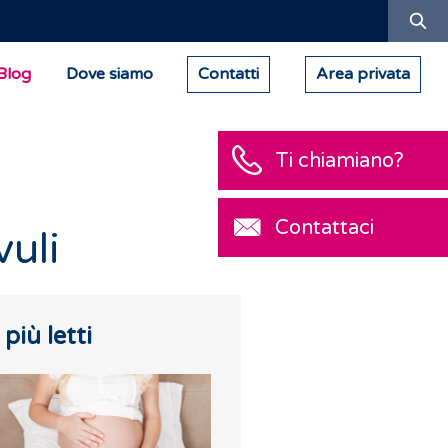
Ric
Blog
Dove siamo
Contatti
Area privata
Ti chiamiano?
Contattaci
vuli
I più letti