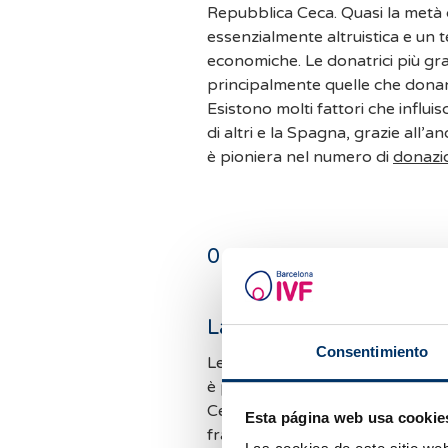
Repubblica Ceca. Quasi la metà 
essenzialmente altruistica e un 
economiche. Le donatrici più gran
principalmente quelle che donan
Esistono molti fattori che influi
di altri e la Spagna, grazie all’a
è pioniera nel numero di
donazio
0
commenti
Lascia un commento
Consentimiento
Le richieste di informazioni son
è possibile rispondere a tutti i 
Cercheremo di rispondere il pri
Esta página web usa cookie
frattempo vi invitiamo a consult