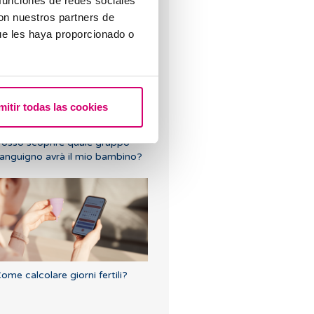
 funciones de redes sociales
uali sono i valori che indicano
con nuestros partners de
a riserva ovarica?
ue les haya proporcionado o
mitir todas las cookies
osso scoprire quale gruppo
anguigno avrà il mio bambino?
ome calcolare giorni fertili?