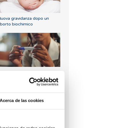
uova gravidanza dopo un
borto biochimico
osa fare in caso di ritardo
estruale con un test di
ravidanza negativo?
Acerca de las cookies