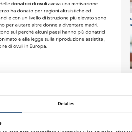
delle
donatrici di ovuli
aveva una motivazione
terzo ha donato per ragioni altruistiche ed
di e con un livello di istruzione più elevato sono
N
o per aiutare altre donne a diventare madri.
a
scono sul perché alcuni paesi hanno più donatrici
nonimato e alla legge sulla
riproduzione assistita
,
ne di ovuli
in Europa.
C
m
g
Detalles
o numerose e non ci
commenti.
ma possibile. Nel
s
are le nostre
FAQ