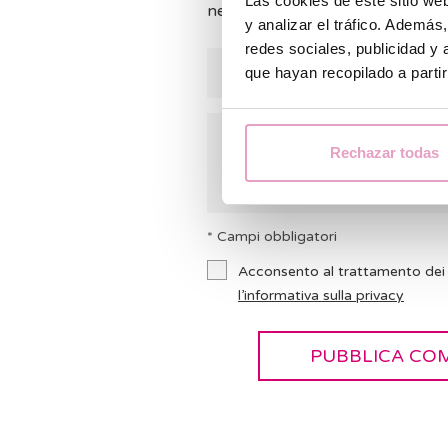
Las cookies de este sitio we
nel caso in cui possiamo aiutarvi.
y analizar el tráfico. Ademá
redes sociales, publicidad y
que hayan recopilado a parti
Rechazar todas
* Campi obbligatori
Acconsento al trattamento dei 
l’informativa sulla privacy