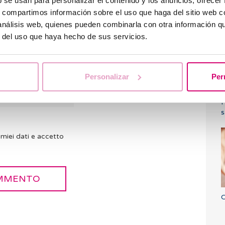
b se usan para personalizar el contenido y los anuncios, ofrecer
Q
s, compartimos información sobre el uso que haga del sitio web 
l
 análisis web, quienes pueden combinarla con otra información q
r del uso que haya hecho de sus servicios.
Personalizar
Per
P
s
miei dati e accetto
C