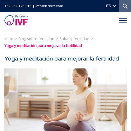
B
ES
+34 934 176 916
info@bcnivf.com
Barcelona
IVF
Inicio
Blog sobre fertilidad
Salud y fertilidad
Yoga y meditación para mejorar la fertilidad
Yoga y meditación para mejorar la fertilidad