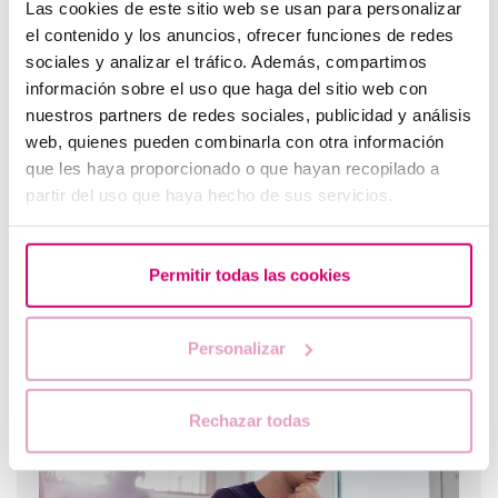
Las cookies de este sitio web se usan para personalizar
el contenido y los anuncios, ofrecer funciones de redes
¿Qué pasa si el endometrio es demasiado fino o
sociales y analizar el tráfico. Además, compartimos
demasiado grueso?
información sobre el uso que haga del sitio web con
nuestros partners de redes sociales, publicidad y análisis
web, quienes pueden combinarla con otra información
que les haya proporcionado o que hayan recopilado a
partir del uso que haya hecho de sus servicios.
Permitir todas las cookies
Personalizar
Spotting: ¿Qué es y cómo afecta a la fertilidad?
Rechazar todas