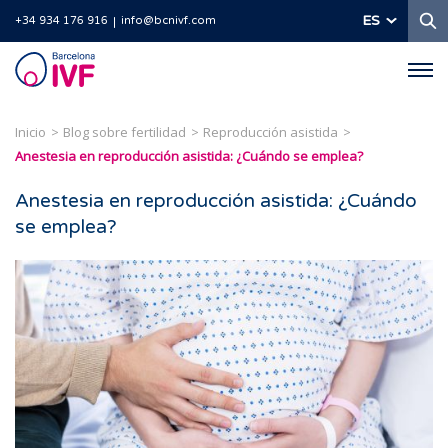
B
ES
+34 934 176 916
info@bcnivf.com
Barcelona
IVF
Inicio
Blog sobre fertilidad
Reproducción asistida
Anestesia en reproducción asistida: ¿Cuándo se emplea?
Anestesia en reproducción asistida: ¿Cuándo
se emplea?